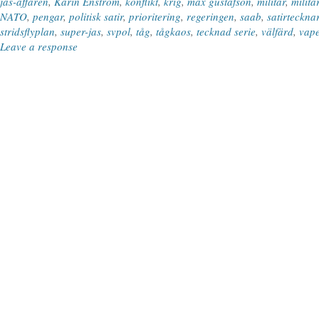
jas-affären
,
Karin Enström
,
konflikt
,
krig
,
max gustafson
,
militär
,
militä
NATO
,
pengar
,
politisk satir
,
prioritering
,
regeringen
,
saab
,
satirteckna
stridsflyplan
,
super-jas
,
svpol
,
tåg
,
tågkaos
,
tecknad serie
,
välfärd
,
vape
Leave a response