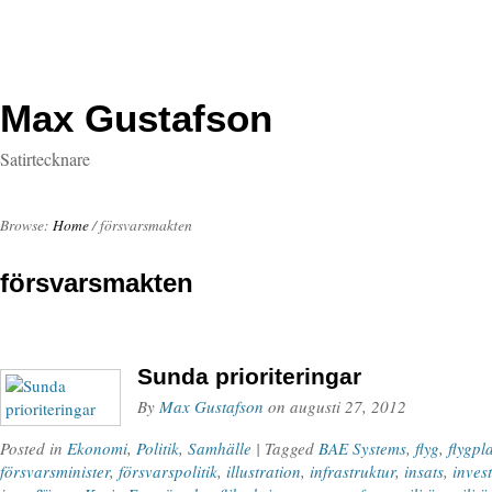
Max Gustafson
Satirtecknare
Browse:
Home
/
försvarsmakten
försvarsmakten
Sunda prioriteringar
By
Max Gustafson
on
augusti 27, 2012
Posted in
Ekonomi
,
Politik
,
Samhälle
| Tagged
BAE Systems
,
flyg
,
flygpl
försvarsminister
,
försvarspolitik
,
illustration
,
infrastruktur
,
insats
,
inves