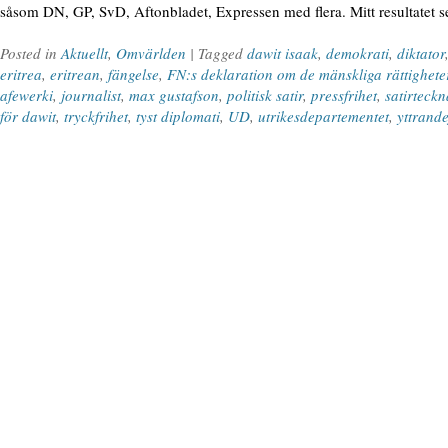
såsom DN, GP, SvD, Aftonbladet, Expressen med flera. Mitt resultatet s
Posted in
Aktuellt
,
Omvärlden
| Tagged
dawit isaak
,
demokrati
,
diktator
eritrea
,
eritrean
,
fängelse
,
FN:s deklaration om de mänskliga rättighet
afewerki
,
journalist
,
max gustafson
,
politisk satir
,
pressfrihet
,
satirteck
för dawit
,
tryckfrihet
,
tyst diplomati
,
UD
,
utrikesdepartementet
,
yttrande