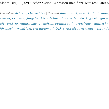
såsom DN, GP, SvD, Aftonbladet, Expressen med flera. Mitt resultatet s
Posted in
Aktuellt
,
Omvärlden
| Tagged
dawit isaak
,
demokrati
,
diktator
eritrea
,
eritrean
,
fängelse
,
FN:s deklaration om de mänskliga rättighet
afewerki
,
journalist
,
max gustafson
,
politisk satir
,
pressfrihet
,
satirteck
för dawit
,
tryckfrihet
,
tyst diplomati
,
UD
,
utrikesdepartementet
,
yttrande