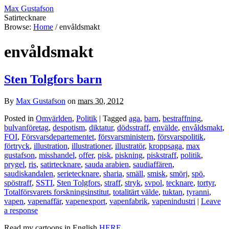
Max Gustafson
Satirtecknare
Browse:
Home
/
envåldsmakt
envåldsmakt
Sten Tolgfors barn
By
Max Gustafson
on
mars 30, 2012
Posted in
Omvärlden
,
Politik
| Tagged
aga
,
barn
,
bestraffning
,
bulvanföretag
,
despotism
,
diktatur
,
dödsstraff
,
envälde
,
envåldsmakt
,
FOI
,
Försvarsdepartementet
,
försvarsministern
,
försvarspolitik
,
förtryck
,
illustration
,
illustrationer
,
illustratör
,
kroppsaga
,
max
gustafson
,
misshandel
,
offer
,
pisk
,
piskning
,
piskstraff
,
politik
,
prygel
,
ris
,
satirtecknare
,
sauda arabien
,
saudiaffären
,
saudiskandalen
,
serietecknare
,
sharia
,
smäll
,
smisk
,
smörj
,
spö
,
spöstraff
,
SSTI
,
Sten Tolgfors
,
straff
,
stryk
,
svpol
,
tecknare
,
tortyr
,
Totalförsvarets forskningsinstitut
,
totalitärt välde
,
tuktan
,
tyranni
,
vapen
,
vapenaffär
,
vapenexport
,
vapenfabrik
,
vapenindustri
|
Leave
a response
Read my cartoons in English
HERE