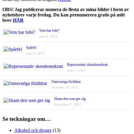
OBS! Jag publicerar numera de flesta av mina bilder i form av
nyhetsbrev varje fredag. Du kan prenumerera gratis på mitt
brev
HÄR
Vem har fobi?
mars 4, 2024
Spårfel
mars 4, 2024
Representativ skendemokrati
mars 4, 2024
Oansvariga föräldrar
december 20, 2021
Skam den som ger sig
december 17, 2021
Se teckningar om…
Alkohol och droger
(13)