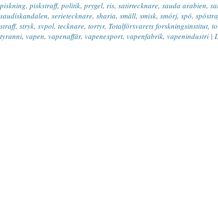
piskning
,
piskstraff
,
politik
,
prygel
,
ris
,
satirtecknare
,
sauda arabien
,
sa
saudiskandalen
,
serietecknare
,
sharia
,
smäll
,
smisk
,
smörj
,
spö
,
spöstra
straff
,
stryk
,
svpol
,
tecknare
,
tortyr
,
Totalförsvarets forskningsinstitut
,
to
tyranni
,
vapen
,
vapenaffär
,
vapenexport
,
vapenfabrik
,
vapenindustri
|
L