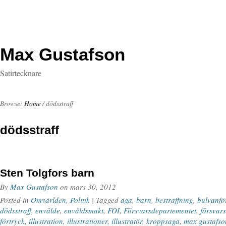
Max Gustafson
Satirtecknare
Browse:
Home
/
dödsstraff
dödsstraff
Sten Tolgfors barn
By
Max Gustafson
on
mars 30, 2012
Posted in
Omvärlden
,
Politik
| Tagged
aga
,
barn
,
bestraffning
,
bulvanfö
dödsstraff
,
envälde
,
envåldsmakt
,
FOI
,
Försvarsdepartementet
,
försvar
förtryck
,
illustration
,
illustrationer
,
illustratör
,
kroppsaga
,
max gustafso