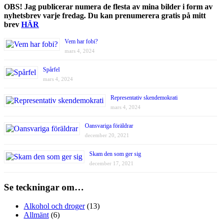
OBS! Jag publicerar numera de flesta av mina bilder i form av
nyhetsbrev varje fredag. Du kan prenumerera gratis på mitt
brev
HÄR
Vem har fobi?
mars 4, 2024
Spårfel
mars 4, 2024
Representativ skendemokrati
mars 4, 2024
Oansvariga föräldrar
december 20, 2021
Skam den som ger sig
december 17, 2021
Se teckningar om…
Alkohol och droger
(13)
Allmänt
(6)