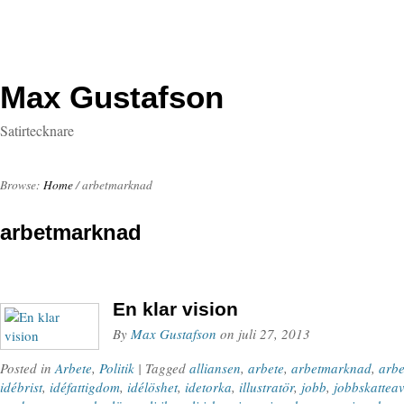
Max Gustafson
Satirtecknare
Browse:
Home
/
arbetmarknad
arbetmarknad
En klar vision
By
Max Gustafson
on
juli 27, 2013
Posted in
Arbete
,
Politik
| Tagged
alliansen
,
arbete
,
arbetmarknad
,
arbe
idébrist
,
idéfattigdom
,
idélöshet
,
idetorka
,
illustratör
,
jobb
,
jobbskattea