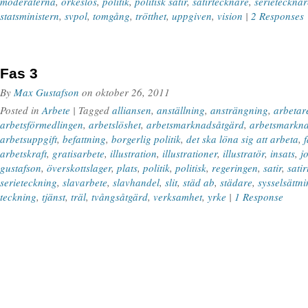
moderaterna
,
orkeslös
,
politik
,
politisk satir
,
satirtecknare
,
serietecknar
statsministern
,
svpol
,
tomgång
,
trötthet
,
uppgiven
,
vision
|
2 Responses
Fas 3
By
Max Gustafson
on
oktober 26, 2011
Posted in
Arbete
| Tagged
alliansen
,
anställning
,
ansträngning
,
arbetar
arbetsförmedlingen
,
arbetslöshet
,
arbetsmarknadsåtgärd
,
arbetsmarkna
arbetsuppgift
,
befattning
,
borgerlig politik
,
det ska löna sig att arbeta
,
f
arbetskraft
,
gratisarbete
,
illustration
,
illustrationer
,
illustratör
,
insats
,
j
gustafson
,
överskottslager
,
plats
,
politik
,
politisk
,
regeringen
,
satir
,
sati
serieteckning
,
slavarbete
,
slavhandel
,
slit
,
städ ab
,
städare
,
sysselsättn
teckning
,
tjänst
,
träl
,
tvångsåtgärd
,
verksamhet
,
yrke
|
1 Response