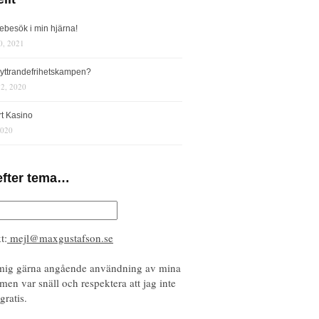
iebesök i min hjärna!
0, 2021
s yttrandefrihetskampen?
12, 2020
rt Kasino
2020
efter tema…
t:
mejl@maxgustafson.se
mig gärna angående användning av mina
 men var snäll och respektera att jag inte
gratis.