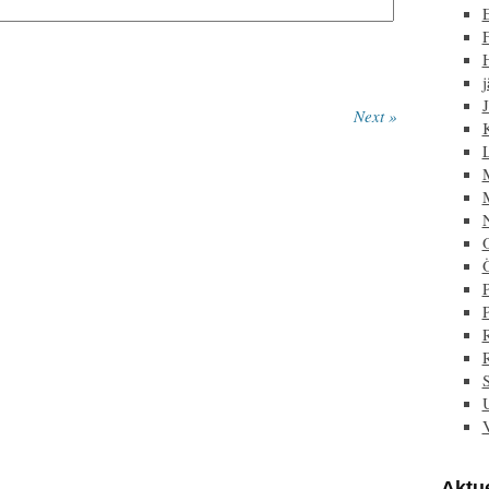
F
j
J
Next »
P
Aktue