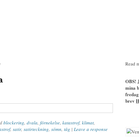
Read m
a
a
OBS! J
mina b
fredag
brev
ed
blockering
,
dvala
,
förnekelse
,
katastrof
,
klimat
,
astrof
,
satir
,
satirteckning
,
sömn
,
tåg
|
Leave a response