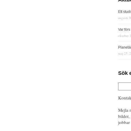
Ett stud
augusti 3
Var för
oktober 
Planetä
maj 25, 
Sök 
Kontak
Mejla 
bilder,
jobbar 