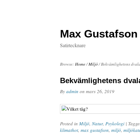
Max Gustafson
Satirtecknare
Browse:
Home
/
Miljö
/
Bekvämlighetens dval
Bekvämlighetens dval
By
admin
on
mars 26, 2019
Posted in
Miljö
,
Natur
,
Psykologi
| Tagg
klimathot
,
max gustafson
,
miljö
,
miljökat