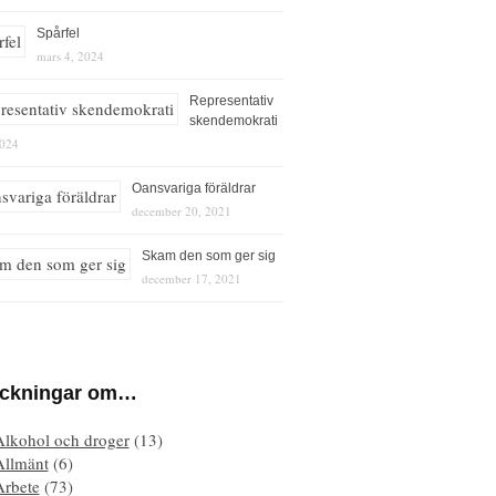
Spårfel
mars 4, 2024
Representativ
skendemokrati
2024
Oansvariga föräldrar
december 20, 2021
Skam den som ger sig
december 17, 2021
eckningar om…
Alkohol och droger
(13)
Allmänt
(6)
Arbete
(73)