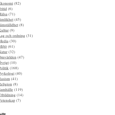
Ekonomi
(82)
ritid
(6)
Hälsa
(71)
ämlikhet
(45)
ämställdhet
(8)
Kultur
(9)
Lag och ordning
(31)
Media
(30)
Miljö
(61)
Natur
(32)
Omvärlden
(47)
Övrigt
(10)
olitik
(168)
Psykologi
(40)
Rasism
(41)
Religion
(8)
Samhälle
(119)
Utbildning
(14)
Vetenskap
(7)
llt