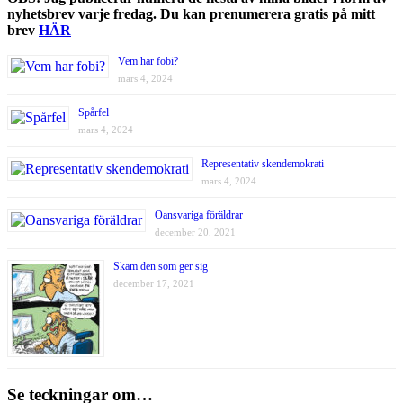
nyhetsbrev varje fredag. Du kan prenumerera gratis på mitt
brev
HÄR
Vem har fobi?
mars 4, 2024
Spårfel
mars 4, 2024
Representativ skendemokrati
mars 4, 2024
Oansvariga föräldrar
december 20, 2021
Skam den som ger sig
december 17, 2021
Se teckningar om…