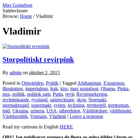
Max Gustafson
Satirtecknare
Browse:
Home
/
Vladimir
Vladimir
Storpolitiskt revirpink
By
admin
on
oktober 2, 2015
Posted in
Omvärlden
,
Politik
| Tagged
Afghanistan
,
Expansion
,
illustration
,
imperialism
,
Irak
,
kiss
,
max gustafson
,
Obama
,
Pinka
,
piss
,
politik
,
politisk satir
,
Putin
,
revir
,
Revirmarkering
,
revirtänkande
,
ryssland
,
satirtecknare
,
skog
,
Stormakt
,
stormaktsspel
,
supermakt
,
syrien
,
teckning
,
territoriell
,
territorium
,
träd
,
Ukraina
,
urinera
,
USA
,
utbredning
,
Världsledare
,
världsmakt
,
Världspolitik
,
Vietnam
,
Vladimir
|
Leave a response
Read my cartoons in English
HERE
OBS! Jag publicerar numera de flesta av mina bilder i form av