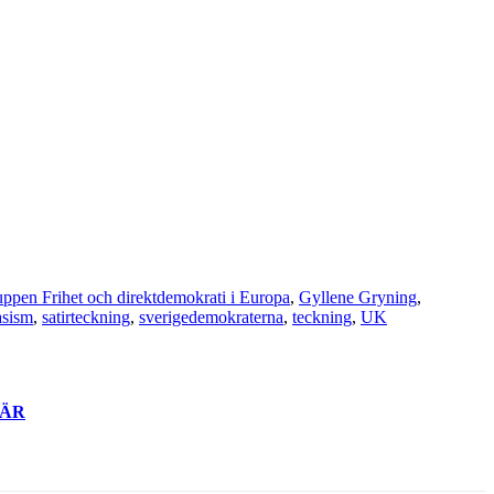
ppen Frihet och direktdemokrati i Europa
,
Gyllene Gryning
,
asism
,
satirteckning
,
sverigedemokraterna
,
teckning
,
UK
ÄR