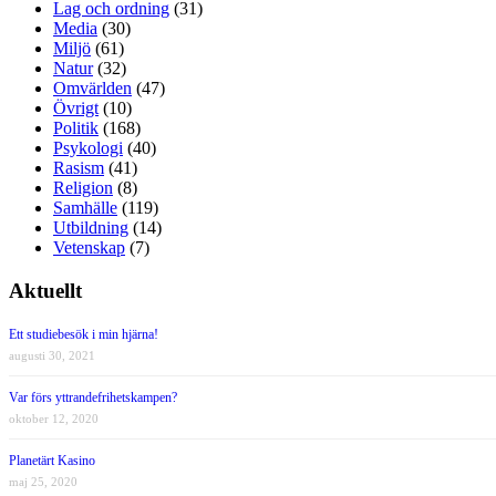
Lag och ordning
(31)
Media
(30)
Miljö
(61)
Natur
(32)
Omvärlden
(47)
Övrigt
(10)
Politik
(168)
Psykologi
(40)
Rasism
(41)
Religion
(8)
Samhälle
(119)
Utbildning
(14)
Vetenskap
(7)
Aktuellt
Ett studiebesök i min hjärna!
augusti 30, 2021
Var förs yttrandefrihetskampen?
oktober 12, 2020
Planetärt Kasino
maj 25, 2020