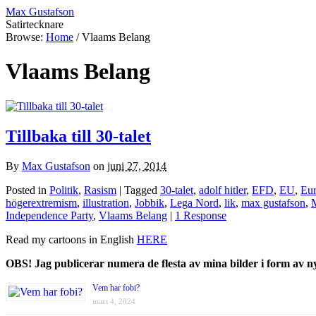
Max Gustafson
Satirtecknare
Browse:
Home
/
Vlaams Belang
Vlaams Belang
Tillbaka till 30-talet
By
Max Gustafson
on
juni 27, 2014
Posted in
Politik
,
Rasism
| Tagged
30-talet
,
adolf hitler
,
EFD
,
EU
,
Eur
högerextremism
,
illustration
,
Jobbik
,
Lega Nord
,
lik
,
max gustafson
,
Independence Party
,
Vlaams Belang
|
1 Response
Read my cartoons in English
HERE
OBS! Jag publicerar numera de flesta av mina bilder i form av 
Vem har fobi?
mars 4, 2024