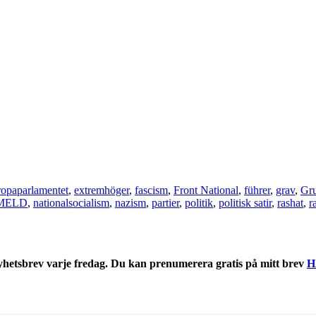
opaparlamentet
,
extremhöger
,
fascism
,
Front National
,
führer
,
grav
,
Gru
MELD
,
nationalsocialism
,
nazism
,
partier
,
politik
,
politisk satir
,
rashat
,
r
nyhetsbrev varje fredag. Du kan prenumerera gratis på mitt brev
H