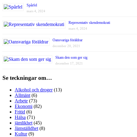
Spårfel
mars 4, 2024
Representativ skendemokrati
mars 4, 2024
Oansvariga föräldrar
december 20, 2021
Skam den som ger sig
december 17, 2021
Se teckningar om…
Alkohol och droger
(13)
Allmänt
(6)
Arbete
(73)
Ekonomi
(82)
Fritid
(6)
Hälsa
(71)
jämlikhet
(45)
Jämställdhet
(8)
Kultur
(9)