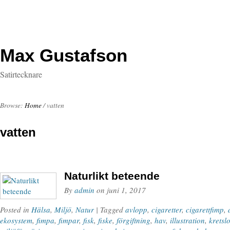
Max Gustafson
Satirtecknare
Browse:
Home
/
vatten
vatten
Naturlikt beteende
By
admin
on
juni 1, 2017
Posted in
Hälsa
,
Miljö
,
Natur
| Tagged
avlopp
,
cigaretter
,
cigarettfimp
,
ekosystem
,
fimpa
,
fimpar
,
fisk
,
fiske
,
förgiftning
,
hav
,
illustration
,
kretsl