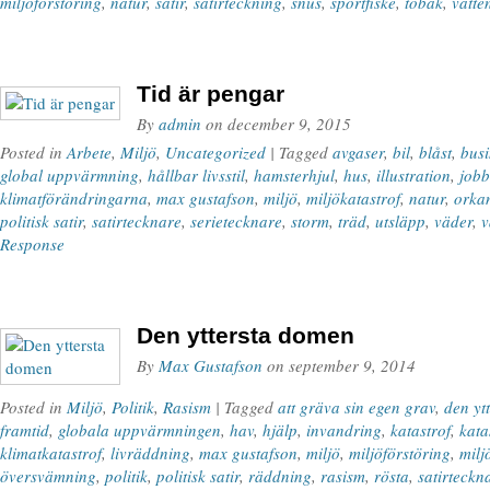
miljöförstöring
,
natur
,
satir
,
satirteckning
,
snus
,
sportfiske
,
tobak
,
vatte
Tid är pengar
By
admin
on
december 9, 2015
Posted in
Arbete
,
Miljö
,
Uncategorized
| Tagged
avgaser
,
bil
,
blåst
,
busi
global uppvärmning
,
hållbar livsstil
,
hamsterhjul
,
hus
,
illustration
,
jobb
klimatförändringarna
,
max gustafson
,
miljö
,
miljökatastrof
,
natur
,
orka
politisk satir
,
satirtecknare
,
serietecknare
,
storm
,
träd
,
utsläpp
,
väder
,
v
Response
Den yttersta domen
By
Max Gustafson
on
september 9, 2014
Posted in
Miljö
,
Politik
,
Rasism
| Tagged
att gräva sin egen grav
,
den yt
framtid
,
globala uppvärmningen
,
hav
,
hjälp
,
invandring
,
katastrof
,
kata
klimatkatastrof
,
livräddning
,
max gustafson
,
miljö
,
miljöförstöring
,
milj
översvämning
,
politik
,
politisk satir
,
räddning
,
rasism
,
rösta
,
satirteckn