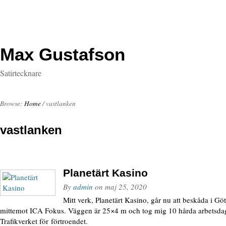
Max Gustafson
Satirtecknare
Browse:
Home
/
vastlanken
vastlanken
Planetärt Kasino
By
admin
on
maj 25, 2020
Mitt verk, Planetärt Kasino, går nu att beskåda i G
mittemot ICA Fokus. Väggen är 25×4 m och tog mig 10 hårda arbetsdag
Trafikverket för förtroendet.