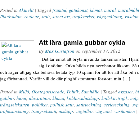
Posted in
Aktuellt
| Tagged
framtid
,
gatukonst
,
klimat
,
mural
,
muralmåln
Planksidan
,
roulette
,
satir
,
street art
,
trafikverket
,
väggmålning
,
vastla
Att lära gamla gubbar cykla
By
Max Gustafson
on
september 17, 2012
Det tar emot att bryta invanda tankemönster. Hjärna
sig i onödan. Orka bilda nya nervbanor liksom. S
och säger att jag ska behöva betala typ 10 spänn för att för att åka bil i 
jag förbannad. Varför vill de där plogbilstomtarna förstöra mitt […]
Posted in
Miljö
,
Okategoriserade
,
Politik
,
Samhälle
| Tagged
avgaser
,
bi
gubbar
,
hund
,
illustration
,
klimat
,
koldioxidutsläpp
,
kollektivtrafik
,
milj
trängselskatten
,
politiker
,
politisk satir
,
satirteckning
,
serieteckning
,
svp
trafikstockning
,
trangselskatt
,
utsläpp
,
vägtullar
,
vägvalet
,
vastlanken
|