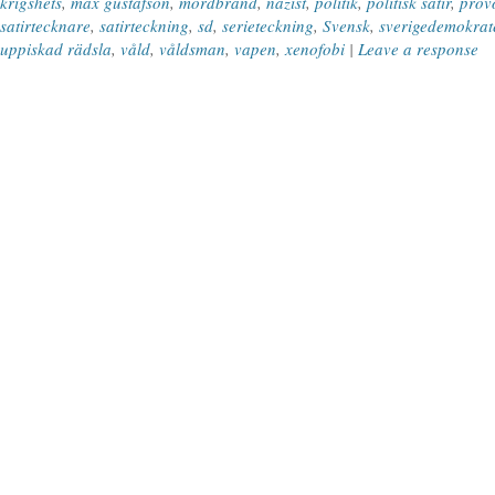
krigshets
,
max gustafson
,
mordbrand
,
nazist
,
politik
,
politisk satir
,
prov
satirtecknare
,
satirteckning
,
sd
,
serieteckning
,
Svensk
,
sverigedemokrat
uppiskad rädsla
,
våld
,
våldsman
,
vapen
,
xenofobi
|
Leave a response