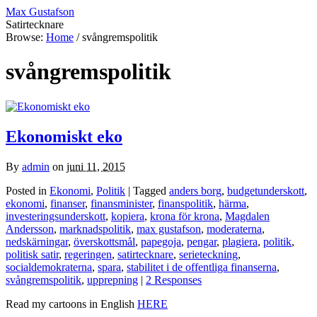
Max Gustafson
Satirtecknare
Browse:
Home
/
svångremspolitik
svångremspolitik
Ekonomiskt eko
By
admin
on
juni 11, 2015
Posted in
Ekonomi
,
Politik
| Tagged
anders borg
,
budgetunderskott
,
ekonomi
,
finanser
,
finansminister
,
finanspolitik
,
härma
,
investeringsunderskott
,
kopiera
,
krona för krona
,
Magdalen
Andersson
,
marknadspolitik
,
max gustafson
,
moderaterna
,
nedskärningar
,
överskottsmål
,
papegoja
,
pengar
,
plagiera
,
politik
,
politisk satir
,
regeringen
,
satirtecknare
,
serieteckning
,
socialdemokraterna
,
spara
,
stabilitet i de offentliga finanserna
,
svångremspolitik
,
upprepning
|
2 Responses
Read my cartoons in English
HERE