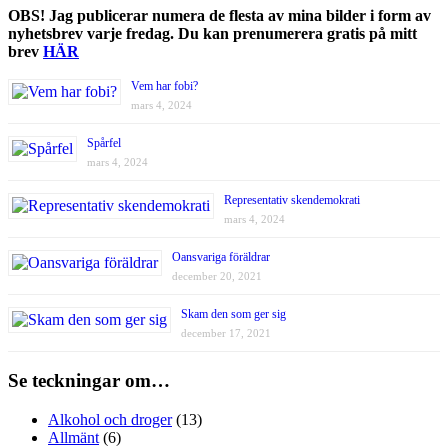
OBS! Jag publicerar numera de flesta av mina bilder i form av
nyhetsbrev varje fredag. Du kan prenumerera gratis på mitt
brev
HÄR
Vem har fobi?
mars 4, 2024
Spårfel
mars 4, 2024
Representativ skendemokrati
mars 4, 2024
Oansvariga föräldrar
december 20, 2021
Skam den som ger sig
december 17, 2021
Se teckningar om…
Alkohol och droger
(13)
Allmänt
(6)