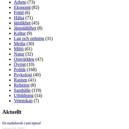
Arbete
(73)
Ekonomi
(82)
Fritid
(6)
Hälsa
(71)
jämlikhet
(45)
Jämställdhet
(8)
Kultur
(9)
Lag och ordning
(31)
Media
(30)
Miljö
(61)
Natur
(32)
Omvärlden
(47)
Övrigt
(10)
Politik
(168)
Psykologi
(40)
Rasism
(41)
Religion
(8)
Samhälle
(119)
Utbildning
(14)
Vetenskap
(7)
Aktuellt
Ett studiebesök i min hjärna!
augusti 30, 2021