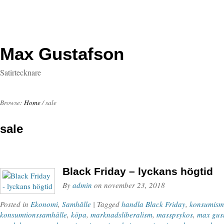
Max Gustafson
Satirtecknare
Browse:
Home
/
sale
sale
Black Friday – lyckans högtid
By
admin
on
november 23, 2018
Posted in
Ekonomi
,
Samhälle
| Tagged
handla Black Friday
,
konsumism
konsumtionssamhälle
,
köpa
,
marknadsliberalism
,
masspsykos
,
max gus