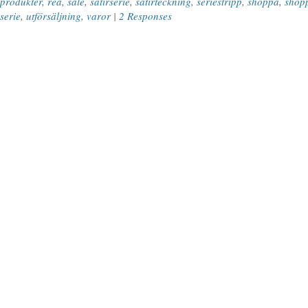
produkter
,
rea
,
sale
,
satirserie
,
satirteckning
,
seriestripp
,
shoppa
,
shop
serie
,
utförsäljning
,
varor
|
2 Responses