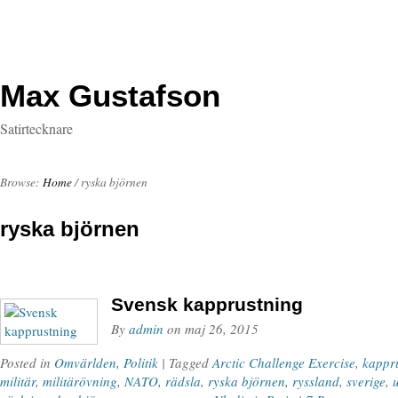
Max Gustafson
Satirtecknare
Browse:
Home
/
ryska björnen
ryska björnen
Svensk kapprustning
By
admin
on
maj 26, 2015
Posted in
Omvärlden
,
Politik
| Tagged
Arctic Challenge Exercise
,
kappr
militär
,
militärövning
,
NATO
,
rädsla
,
ryska björnen
,
ryssland
,
sverige
,