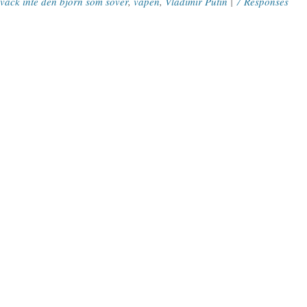
väck inte den björn som sover
,
vapen
,
Vladimir Putin
|
7 Responses