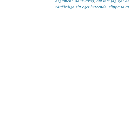
argument
,
oansvarigt
,
om inte jag gör d
rättfärdiga sitt eget beteende
,
slippa ta a