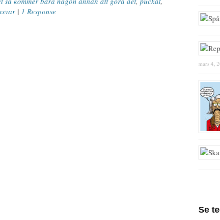
et så kommer bara någon annan att göra det
,
puckat
,
nsvar
|
1 Response
mars 4, 
Se t