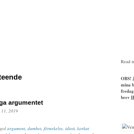
Read m
eteende
OBS! J
mina b
fredag
brev
iga argumentet
 11, 2019
gged
argument
,
dumhet
,
förnekelse
,
idioti
,
korkat