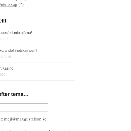
Vetenskap
(7)
llt
iebesök i min hjärna!
0, 2021
s yttrandefrihetskampen?
12, 2020
rt Kasino
2020
efter tema…
t:
mejl@maxgustafson.se