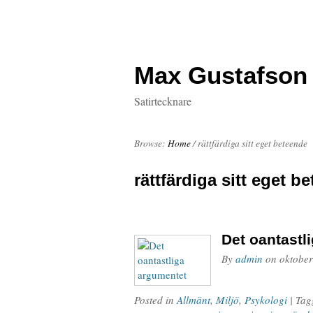
Max Gustafson
Satirtecknare
Browse:
Home
/
rättfärdiga sitt eget beteende
rättfärdiga sitt eget b
Det oantastl
By
admin
on
oktober
Posted in
Allmänt
,
Miljö
,
Psykologi
| Ta