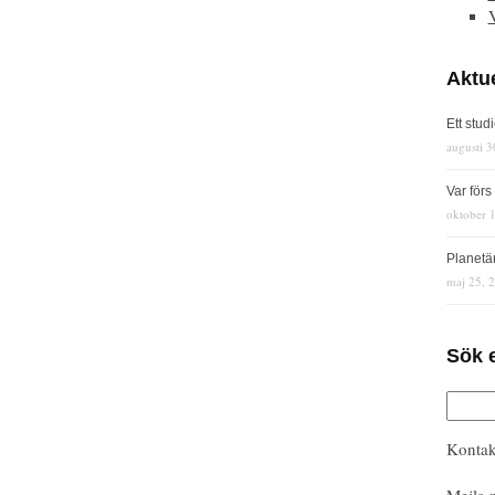
Aktue
Ett stud
augusti 3
Var för
oktober 
Planetä
maj 25, 
Sök 
Kontak