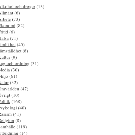
Alkohol och droger
(13)
Allmänt
(6)
Arbete
(73)
Ekonomi
(82)
ritid
(6)
Hälsa
(71)
ämlikhet
(45)
ämställdhet
(8)
Kultur
(9)
Lag och ordning
(31)
Media
(30)
Miljö
(61)
Natur
(32)
Omvärlden
(47)
Övrigt
(10)
olitik
(168)
Psykologi
(40)
Rasism
(41)
Religion
(8)
Samhälle
(119)
Utbildning
(14)