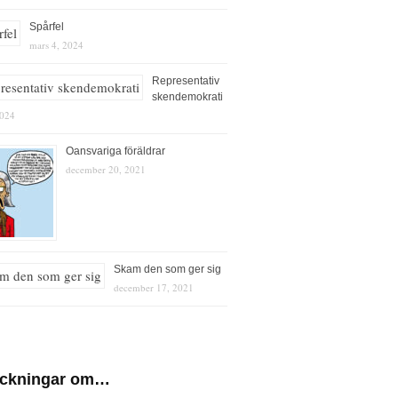
Spårfel
mars 4, 2024
Representativ
skendemokrati
2024
Oansvariga föräldrar
december 20, 2021
Skam den som ger sig
december 17, 2021
eckningar om…