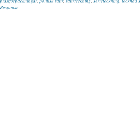
plastförpackningar
,
politisk satir
,
satirteckning
,
serieteckning
,
tecknad s
Response