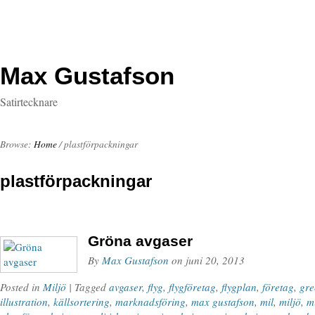
Max Gustafson
Satirtecknare
Browse:
Home
/
plastförpackningar
plastförpackningar
Gröna avgaser
By
Max Gustafson
on
juni 20, 2013
Posted in
Miljö
| Tagged
avgaser
,
flyg
,
flygföretag
,
flygplan
,
företag
,
gre
illustration
,
källsortering
,
marknadsföring
,
max gustafson
,
mil
,
miljö
,
m