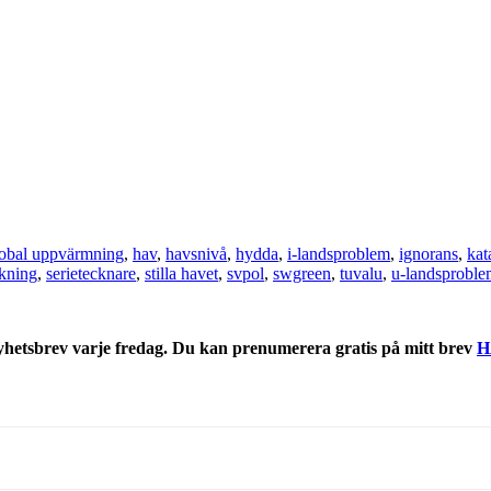
lobal uppvärmning
,
hav
,
havsnivå
,
hydda
,
i-landsproblem
,
ignorans
,
kat
ckning
,
serietecknare
,
stilla havet
,
svpol
,
swgreen
,
tuvalu
,
u-landsproble
nyhetsbrev varje fredag. Du kan prenumerera gratis på mitt brev
H