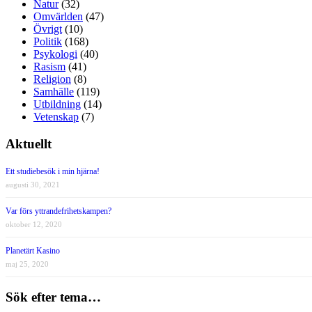
Natur
(32)
Omvärlden
(47)
Övrigt
(10)
Politik
(168)
Psykologi
(40)
Rasism
(41)
Religion
(8)
Samhälle
(119)
Utbildning
(14)
Vetenskap
(7)
Aktuellt
Ett studiebesök i min hjärna!
augusti 30, 2021
Var förs yttrandefrihetskampen?
oktober 12, 2020
Planetärt Kasino
maj 25, 2020
Sök efter tema…