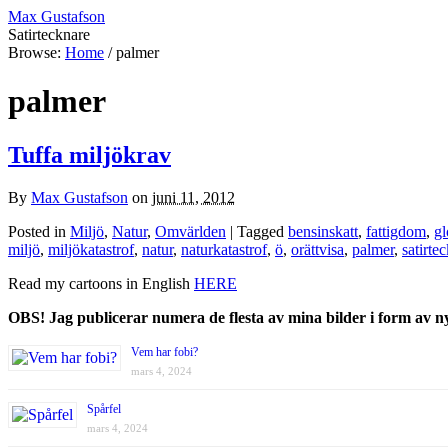
Max Gustafson
Satirtecknare
Browse:
Home
/
palmer
palmer
Tuffa miljökrav
By
Max Gustafson
on
juni 11, 2012
Posted in
Miljö
,
Natur
,
Omvärlden
| Tagged
bensinskatt
,
fattigdom
,
g
miljö
,
miljökatastrof
,
natur
,
naturkatastrof
,
ö
,
orättvisa
,
palmer
,
satirte
Read my cartoons in English
HERE
OBS! Jag publicerar numera de flesta av mina bilder i form av 
Vem har fobi?
mars 4, 2024
Spårfel
mars 4, 2024