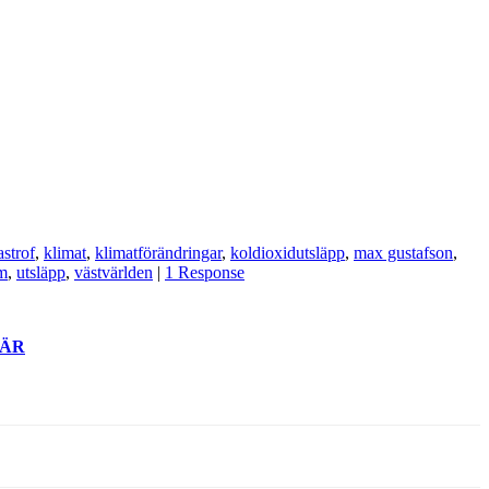
astrof
,
klimat
,
klimatförändringar
,
koldioxidutsläpp
,
max gustafson
,
m
,
utsläpp
,
västvärlden
|
1 Response
ÄR