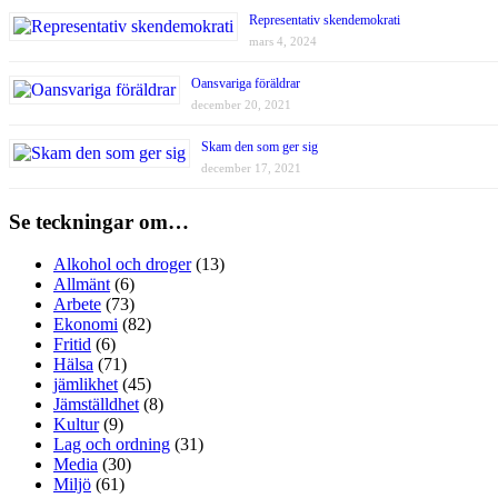
Representativ skendemokrati
mars 4, 2024
Oansvariga föräldrar
december 20, 2021
Skam den som ger sig
december 17, 2021
Se teckningar om…
Alkohol och droger
(13)
Allmänt
(6)
Arbete
(73)
Ekonomi
(82)
Fritid
(6)
Hälsa
(71)
jämlikhet
(45)
Jämställdhet
(8)
Kultur
(9)
Lag och ordning
(31)
Media
(30)
Miljö
(61)