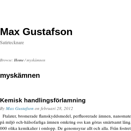
Max Gustafson
Satirtecknare
Browse:
Home
/
myskämnen
myskämnen
Kemisk handlingsförlamning
By
Max Gustafson
on
februari 28, 2012
Ftalater, bromerade flamskyddsmedel, perfluorerade ämnen, nanomateri
på miljö och-hälsofarliga ämnen omkring oss kan göras smärtsamt lång.
000 olika kemikalier i omlopp. De genomsyrar allt och alla. Från fostret 