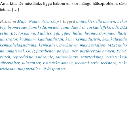
Antarktis. De misstänks ligga bakom en stor mängd hälsoproblem, såsom 
fetma, […]
Posted in
Miljö
,
Natur
,
Vetenskap
| Tagged
antibakteriella ämnen
,
bekä
bly
,
bromerade flamskyddsmedel
,
candidate list
,
cocktaileffekt
,
ddt
,
DE
echa
,
EU
,
forskning
,
Ftalater
,
gift
,
gifter
,
hälsa
,
hormonstörande
,
illust
illustratör
,
kadmium
,
kandidatlistan
,
kemi
,
kemiindustrin
,
kemikalieindu
kemikalielagstiftning
,
kemikalier
,
kvicksilver
,
max gustafson
,
MEP
,
miljö
nanomaterial
,
OCP
,
parabener
,
parfym
,
pcv
,
perforerade ämnen
,
PFOS
reach
,
reproduktionsstörande
,
satirtecknare
,
satirteckning
,
serieteckna
silversalter
,
substanser
,
syntetiska ämnen
,
tecknad serie
,
tecknare
,
teck
triclosan
,
tungmetaller
|
9 Responses