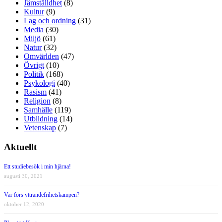
Jämställdhet
(8)
Kultur
(9)
Lag och ordning
(31)
Media
(30)
Miljö
(61)
Natur
(32)
Omvärlden
(47)
Övrigt
(10)
Politik
(168)
Psykologi
(40)
Rasism
(41)
Religion
(8)
Samhälle
(119)
Utbildning
(14)
Vetenskap
(7)
Aktuellt
Ett studiebesök i min hjärna!
augusti 30, 2021
Var förs yttrandefrihetskampen?
oktober 12, 2020