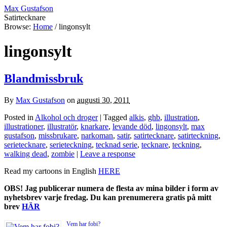
Max Gustafson
Satirtecknare
Browse:
Home
/
lingonsylt
lingonsylt
Blandmissbruk
By
Max Gustafson
on
augusti 30, 2011
Posted in
Alkohol och droger
| Tagged
alkis
,
ghb
,
illustration
,
illustrationer
,
illustratör
,
knarkare
,
levande död
,
lingonsylt
,
max
gustafson
,
missbrukare
,
narkoman
,
satir
,
satirtecknare
,
satirteckning
,
serietecknare
,
serieteckning
,
tecknad serie
,
tecknare
,
teckning
,
walking dead
,
zombie
|
Leave a response
Read my cartoons in English
HERE
OBS! Jag publicerar numera de flesta av mina bilder i form av
nyhetsbrev varje fredag. Du kan prenumerera gratis på mitt
brev
HÄR
Vem har fobi?