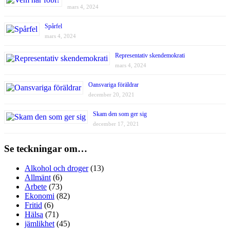
mars 4, 2024
Spårfel
mars 4, 2024
Representativ skendemokrati
mars 4, 2024
Oansvariga föräldrar
december 20, 2021
Skam den som ger sig
december 17, 2021
Se teckningar om…
Alkohol och droger
(13)
Allmänt
(6)
Arbete
(73)
Ekonomi
(82)
Fritid
(6)
Hälsa
(71)
jämlikhet
(45)