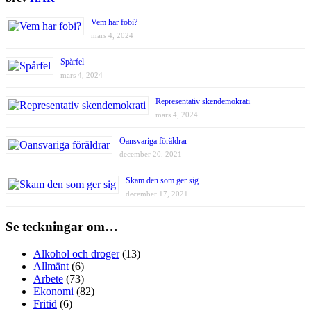
Vem har fobi?
mars 4, 2024
Spårfel
mars 4, 2024
Representativ skendemokrati
mars 4, 2024
Oansvariga föräldrar
december 20, 2021
Skam den som ger sig
december 17, 2021
Se teckningar om…
Alkohol och droger
(13)
Allmänt
(6)
Arbete
(73)
Ekonomi
(82)
Fritid
(6)