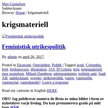
Max Gustafson
Satirtecknare
Browse:
Home
/
krigsmateriell
krigsmateriell
Feministisk utrikespolitik
By
admin
on
april 26, 2017
Posted in
Ekonomi
,
Omvärlden
,
Politik
| Tagged
avtal
,
Colombia
,
fred
,
fredsprocess
,
illustration
,
JAS 39 Gripen
,
krig
,
krigsmateriell
,
max gustafson
,
Mikael Damberg
,
näringsminister
,
politisk satir
,
Saab
AB
,
satirtecknare
,
sverige
,
utrikespolitik
,
vapen
,
vapenaffär
,
vapenavtal
,
vapenhandel
|
Leave a response
Read my cartoons in English
HERE
OBS! Jag publicerar numera de flesta av mina bilder i form av
nyhetsbrev varje fredag. Du kan prenumerera gratis på mitt
brev
HÄR