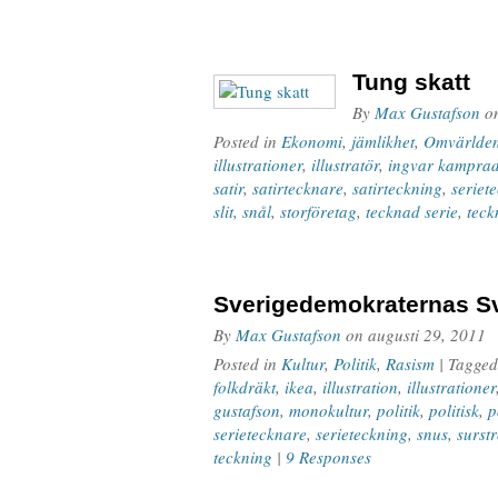
Tung skatt
By
Max Gustafson
o
Posted in
Ekonomi
,
jämlikhet
,
Omvärlde
illustrationer
,
illustratör
,
ingvar kampra
satir
,
satirtecknare
,
satirteckning
,
seriet
slit
,
snål
,
storföretag
,
tecknad serie
,
teck
Sverigedemokraternas Sv
By
Max Gustafson
on
augusti 29, 2011
Posted in
Kultur
,
Politik
,
Rasism
| Tagge
folkdräkt
,
ikea
,
illustration
,
illustrationer
gustafson
,
monokultur
,
politik
,
politisk
,
p
serietecknare
,
serieteckning
,
snus
,
surst
teckning
|
9 Responses