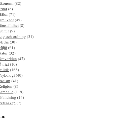
Ekonomi
(82)
ritid
(6)
Hälsa
(71)
ämlikhet
(45)
ämställdhet
(8)
Kultur
(9)
Lag och ordning
(31)
Media
(30)
Miljö
(61)
Natur
(32)
Omvärlden
(47)
Övrigt
(10)
olitik
(168)
Psykologi
(40)
Rasism
(41)
Religion
(8)
Samhälle
(119)
Utbildning
(14)
Vetenskap
(7)
llt