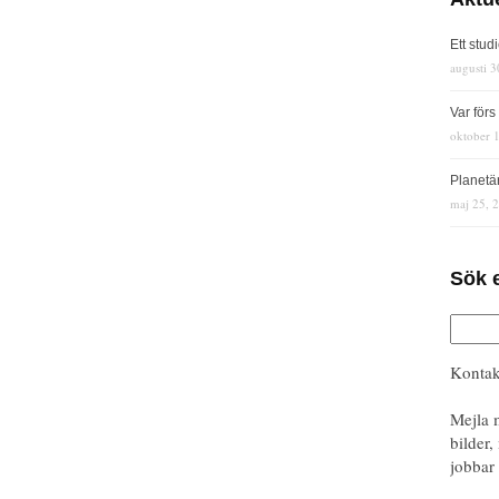
Ett stud
augusti 3
Var för
oktober 
Planetä
maj 25, 
Sök 
Kontak
Mejla 
bilder,
jobbar 