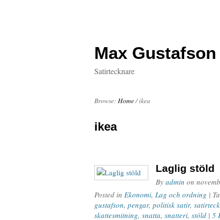
Max Gustafson
Satirtecknare
Browse:
Home
/
ikea
ikea
Laglig stöld
By
admin
on
novemb
Posted in
Ekonomi
,
Lag och ordning
| T
gustafson
,
pengar
,
politisk satir
,
satirtec
skattesmitning
,
snatta
,
snatteri
,
stöld
|
5 