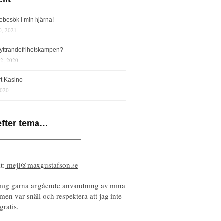
iebesök i min hjärna!
0, 2021
s yttrandefrihetskampen?
12, 2020
rt Kasino
2020
efter tema…
t:
mejl@maxgustafson.se
mig gärna angående användning av mina
 men var snäll och respektera att jag inte
gratis.