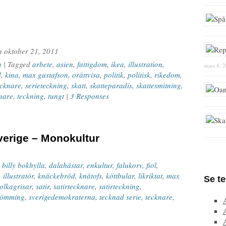
n
oktober 21, 2011
n
| Tagged
arbete
,
asien
,
fattigdom
,
ikea
,
illustration
,
mars 4, 
d
,
kina
,
max gustafson
,
orättvisa
,
politik
,
politisk
,
rikedom
,
ecknare
,
serieteckning
,
skatt
,
skatteparadis
,
skattesmitning
,
nare
,
teckning
,
tungt
|
3 Responses
erige – Monokultur
d
billy bokhylla
,
dalahästar
,
enkultur
,
falukorv
,
fiol
,
,
illustratör
,
knäckebröd
,
knätofs
,
köttbular
,
likriktat
,
max
Se t
olkagrisar
,
satir
,
satirtecknare
,
satirteckning
,
römming
,
sverigedemokraterna
,
tecknad serie
,
tecknare
,