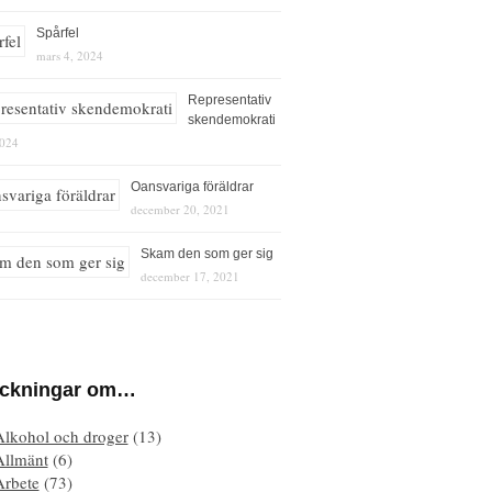
Spårfel
mars 4, 2024
Representativ
skendemokrati
2024
Oansvariga föräldrar
december 20, 2021
Skam den som ger sig
december 17, 2021
eckningar om…
Alkohol och droger
(13)
Allmänt
(6)
Arbete
(73)