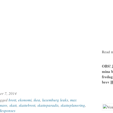
Read m
OBS! J
mina b
fredag
brev
er 7, 2014
agged
brott
,
ekonomi
,
ikea
,
luxemburg leaks
,
max
knare
,
skatt
,
skattebrott
,
skatteparadis
,
skatteplanering
,
Responses