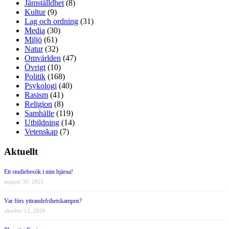
Jämställdhet
(8)
Kultur
(9)
Lag och ordning
(31)
Media
(30)
Miljö
(61)
Natur
(32)
Omvärlden
(47)
Övrigt
(10)
Politik
(168)
Psykologi
(40)
Rasism
(41)
Religion
(8)
Samhälle
(119)
Utbildning
(14)
Vetenskap
(7)
Aktuellt
Ett studiebesök i min hjärna!
augusti 30, 2021
Var förs yttrandefrihetskampen?
oktober 12, 2020