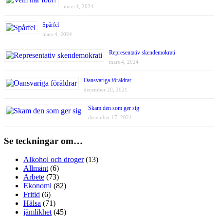
mars 4, 2024
Spårfel
mars 4, 2024
Representativ skendemokrati
mars 4, 2024
Oansvariga föräldrar
december 20, 2021
Skam den som ger sig
december 17, 2021
Se teckningar om…
Alkohol och droger
(13)
Allmänt
(6)
Arbete
(73)
Ekonomi
(82)
Fritid
(6)
Hälsa
(71)
jämlikhet
(45)