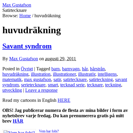
Max Gustafson
Satirtecknare
Browse:
Home
/
huvudräkning
huvudräkning
Savant syndrom
By
Max Gustafson
on
augusti 29, 2011
Posted in
Övrigt
| Tagged
barn
,
barnvagn
,
hår
,
hårstrån
,
huvudräkning
,
illustration
,
illustrationer
,
illustratör
,
intelligens
,
matematik
,
max gustafson
,
satir
,
satirtecknare
,
satirteckning
,
savant
syndrom
,
serietecknare
,
smart
,
tecknad serie
,
tecknare
,
teckning
,
utveckling
|
Leave a response
Read my cartoons in English
HERE
OBS! Jag publicerar numera de flesta av mina bilder i form av
nyhetsbrev varje fredag. Du kan prenumerera gratis på mitt
brev
HÄR
Vem har fobi?