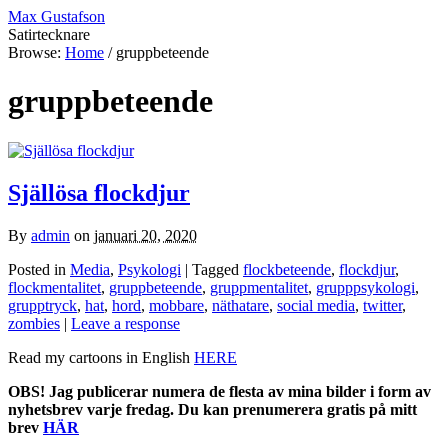
Max Gustafson
Satirtecknare
Browse:
Home
/
gruppbeteende
gruppbeteende
Själlösa flockdjur
By
admin
on
januari 20, 2020
Posted in
Media
,
Psykologi
| Tagged
flockbeteende
,
flockdjur
,
flockmentalitet
,
gruppbeteende
,
gruppmentalitet
,
grupppsykologi
,
grupptryck
,
hat
,
hord
,
mobbare
,
näthatare
,
social media
,
twitter
,
zombies
|
Leave a response
Read my cartoons in English
HERE
OBS! Jag publicerar numera de flesta av mina bilder i form av
nyhetsbrev varje fredag. Du kan prenumerera gratis på mitt
brev
HÄR