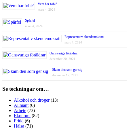
Vem har fobi?
mars 4, 2024
Spårfel
mars 4, 2024
Representativ skendemokrati
mars 4, 2024
Oansvariga föräldrar
december 20, 2021
Skam den som ger sig
december 17, 2021
Se teckningar om…
Alkohol och droger
(13)
Allmänt
(6)
Arbete
(73)
Ekonomi
(82)
Fritid
(6)
Hälsa
(71)