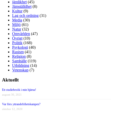
jämlikhet
(45)
Jämställdhet
(8)
Kultur
(9)
Lag och ordning
(31)
Media
(30)
Miljö
(61)
Natur
(32)
Omvärlden
(47)
Övrigt
(10)
Politik
(168)
Psykologi
(40)
Rasism
(41)
Religion
(8)
Samhälle
(119)
Utbildning
(14)
Vetenskap
(7)
Aktuellt
Ett studiebesök i min hjärna!
augusti 30, 2021
Var förs yttrandefrihetskampen?
oktober 12, 2020