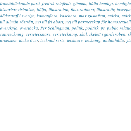
framåtblickande parti
,
fredrik reinfeldt
,
gömma
,
hålla hemligt
,
hemlighå
historierevisionism
,
hölja
,
illustration
,
illustrationer
,
illustratör
,
insvepa
dödsstraff i sverige
,
kamouflera
,
kaschera
,
max gustafson
,
mörka
,
mörk
till allmän rösträtt
,
nej till fri abort
,
nej till partnerskap för homosexuel
överskyla
,
övertäcka
,
Per Schlingman
,
politik
,
politisk
,
pr
,
public relati
satirteckning
,
serietecknare
,
serieteckning
,
skal
,
skelett i garderoben
,
s
arkelsten
,
täcka över
,
tecknad serie
,
tecknare
,
teckning
,
undanhålla
,
yt