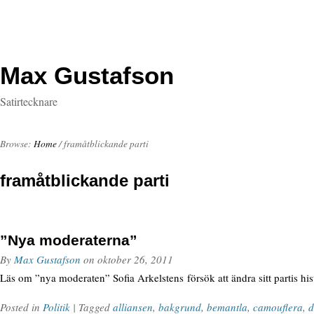
Max Gustafson
Satirtecknare
Browse:
Home
/
framåtblickande parti
framåtblickande parti
”Nya moderaterna”
By
Max Gustafson
on
oktober 26, 2011
Läs om ”nya moderaten” Sofia Arkelstens försök att ändra sitt partis h
Posted in
Politik
| Tagged
alliansen
,
bakgrund
,
bemantla
,
camouflera
,
d