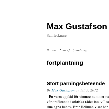
Max Gustafson
Satirtecknare
Browse:
Home
/
fortplantning
fortplantning
Stört parningsbeteende
By
Max Gustafson
on
juli 5, 2012
En varm applåd för vinnare nummer två 
vår ordförande i arktiska rådet inte vill 
sina egna behov. Bror Hellman visar här p