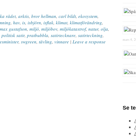
ska rådet
,
arktis
,
bror hellman
,
carl bildt
,
ekosystem
,
mning
,
hav
,
is
,
isbjörn
,
isflak
,
klimat
,
klimatförändring
,
max gustafson
,
miljö
,
miljöbov
,
miljökatastrof
,
natur
,
olja
,
,
politisk satir
,
pratbubbla
,
satirtecknare
,
satirteckning
,
mars 4, 
kesminister
,
swgreen
,
tävling
,
vinnare
|
Leave a response
Se t