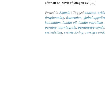
efter att ha blivit våldtagen av […]
Posted in
Aktuellt
| Tagged
analsex
,
arki
fortplantning
,
frustration
,
global uppvär
kopulation
,
lundin oil
,
lundin petrolium
,
parning
,
parningsakt
,
parningsbeteende
serietävling
,
serieteckning
,
sveriges utri