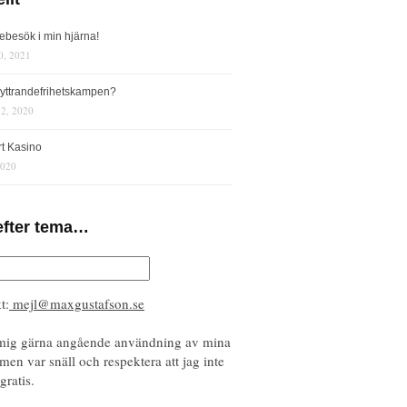
iebesök i min hjärna!
0, 2021
s yttrandefrihetskampen?
12, 2020
rt Kasino
2020
efter tema…
t:
mejl@maxgustafson.se
mig gärna angående användning av mina
 men var snäll och respektera att jag inte
gratis.