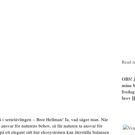
Read m
OBS! J
mina b
fredag
brev
i serietävlingen – Bror Hellman! Ja, vad säger man. När
ta ansvar för naturens behov, så får naturen ta ansvar för
å ett elegant sätt hur ekosystemen kan återställa balansen