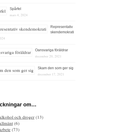
Spårfel
mars 4, 2024
Representativ
skendemokrati
2024
Oansvariga föräldrar
december 20, 2021
Skam den som ger sig
december 17, 2021
eckningar om…
Alkohol och droger
(13)
Allmänt
(6)
Arbete
(73)