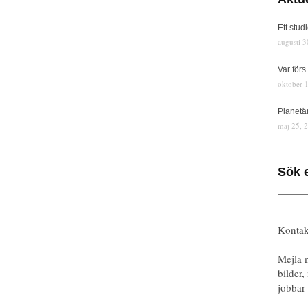
Ett stud
augusti 3
Var för
oktober 
Planetä
maj 25, 
Sök 
Kontak
Mejla 
bilder,
jobbar 