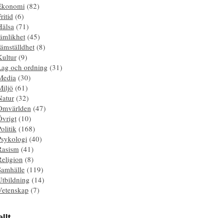
Ekonomi
(82)
ritid
(6)
Hälsa
(71)
ämlikhet
(45)
ämställdhet
(8)
Kultur
(9)
Lag och ordning
(31)
Media
(30)
Miljö
(61)
Natur
(32)
Omvärlden
(47)
Övrigt
(10)
olitik
(168)
Psykologi
(40)
Rasism
(41)
Religion
(8)
Samhälle
(119)
Utbildning
(14)
Vetenskap
(7)
llt