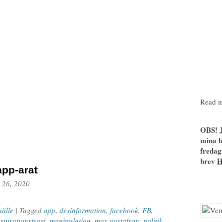
Read m
OBS! J
mina b
fredag
brev
pp-arat
 26, 2020
älle
| Tagged
app
,
desinformation
,
facebook
,
FB
,
spirationsteori
,
manipulation
,
max gustafson
,
politik
,