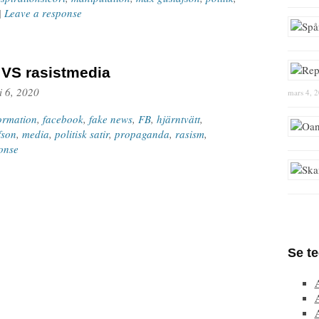
|
Leave a response
 VS rasistmedia
i 6, 2020
mars 4, 
ormation
,
facebook
,
fake news
,
FB
,
hjärntvätt
,
fson
,
media
,
politisk satir
,
propaganda
,
rasism
,
onse
Se t