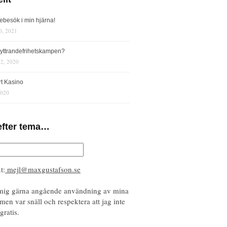
iebesök i min hjärna!
0, 2021
s yttrandefrihetskampen?
12, 2020
rt Kasino
2020
efter tema…
t:
mejl@maxgustafson.se
mig gärna angående användning av mina
 men var snäll och respektera att jag inte
gratis.