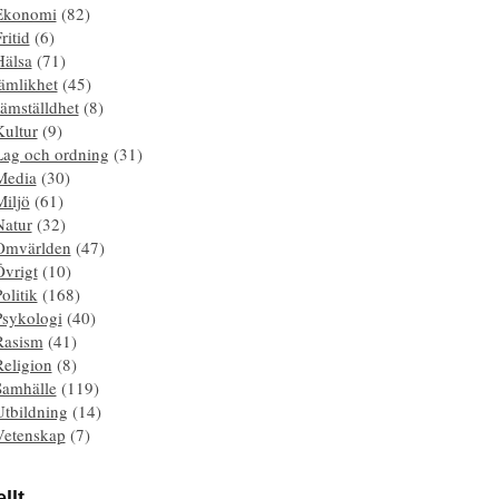
Ekonomi
(82)
ritid
(6)
Hälsa
(71)
ämlikhet
(45)
ämställdhet
(8)
Kultur
(9)
Lag och ordning
(31)
Media
(30)
Miljö
(61)
Natur
(32)
Omvärlden
(47)
Övrigt
(10)
olitik
(168)
Psykologi
(40)
Rasism
(41)
Religion
(8)
Samhälle
(119)
Utbildning
(14)
Vetenskap
(7)
llt