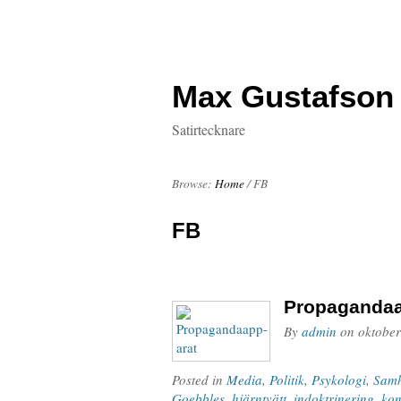
Max Gustafson
Satirtecknare
Browse:
Home
/
FB
FB
Propagandaa
By
admin
on
oktober
Posted in
Media
,
Politik
,
Psykologi
,
Samh
Goebbles
,
hjärntvätt
,
indoktrinering
,
kon