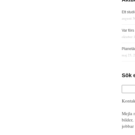
Ett stud
augusti 3
Var för
oktober 
Planetä
maj 25, 
Sök 
Kontak
Mejla 
bilder,
jobbar 