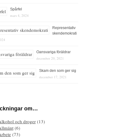
Spårfel
mars 4, 2024
Representativ
skendemokrati
2024
Oansvariga föräldrar
december 20, 2021
Skam den som ger sig
december 17, 2021
eckningar om…
Alkohol och droger
(13)
Allmänt
(6)
Arbete
(73)