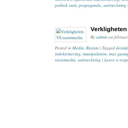
politisk satir
,
propaganda
,
satirteckning
Verkligheten
By
admin
on
februar
Posted in
Media
,
Rasism
| Tagged
desinf
indoktrinering
,
manipulation
,
max gusta
rasistmedia
,
satirteckning
|
Leave a resp