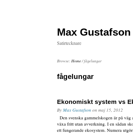
Max Gustafson
Satirtecknare
Browse:
Home
/
fågelungar
fågelungar
Ekonomiskt system vs E
By
Max Gustafson
on
maj 15, 2012
Den svenska gammelskogen är på väg at
växa fritt utan avverkning. I en sådan s
ett fungerande ekosystem. Numera utgör 