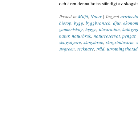
och även denna hotas ständigt av skogsin
Posted in
Miljö
,
Natur
| Tagged
artriked
biotop
,
bygg
,
byggbransch
,
djur
,
ekonomi
gammelskog
,
hygge
,
illustration
,
kalhygg
natur
,
naturbruk
,
naturreservat
,
pengar
,
skogsägare
,
skogsbruk
,
skogsindustrin
,
swgreen
,
tecknare
,
träd
,
utrotningshotad