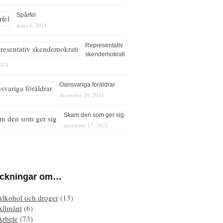
Spårfel
mars 4, 2024
Representativ
skendemokrati
2024
Oansvariga föräldrar
december 20, 2021
Skam den som ger sig
december 17, 2021
eckningar om…
Alkohol och droger
(13)
Allmänt
(6)
Arbete
(73)