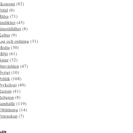
Ekonomi
(82)
ritid
(6)
Hälsa
(71)
ämlikhet
(45)
ämställdhet
(8)
Kultur
(9)
Lag och ordning
(31)
Media
(30)
Miljö
(61)
Natur
(32)
Omvärlden
(47)
Övrigt
(10)
olitik
(168)
Psykologi
(40)
Rasism
(41)
Religion
(8)
Samhälle
(119)
Utbildning
(14)
Vetenskap
(7)
llt