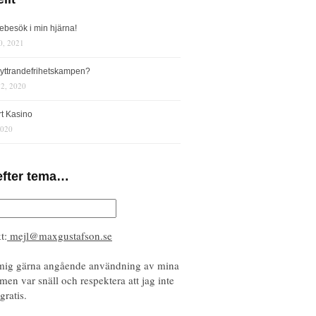
iebesök i min hjärna!
0, 2021
s yttrandefrihetskampen?
12, 2020
rt Kasino
2020
efter tema…
t:
mejl@maxgustafson.se
mig gärna angående användning av mina
 men var snäll och respektera att jag inte
gratis.