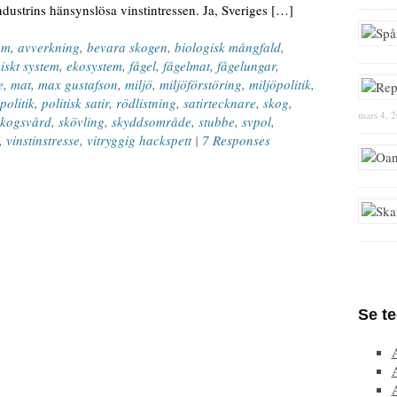
dustrins hänsynslösa vinstintressen. Ja, Sveriges […]
om
,
avverkning
,
bevara skogen
,
biologisk mångfald
,
skt system
,
ekosystem
,
fågel
,
fågelmat
,
fågelungar
,
e
,
mat
,
max gustafson
,
miljö
,
miljöförstöring
,
miljöpolitik
,
politik
,
politisk satir
,
rödlistning
,
satirtecknare
,
skog
,
mars 4, 
skogsvård
,
skövling
,
skyddsområde
,
stubbe
,
svpol
,
,
vinstinstresse
,
vitryggig hackspett
|
7 Responses
Se t