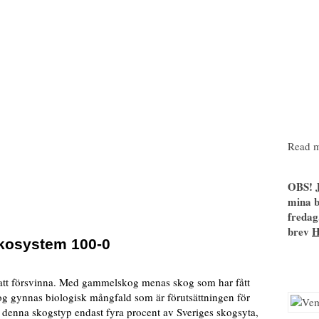
Read m
OBS! J
mina b
fredag
brev
kosystem 100-0
t försvinna. Med gammelskog menas skog som har fått
kog gynnas biologisk mångfald som är förutsättningen för
denna skogstyp endast fyra procent av Sveriges skogsyta,