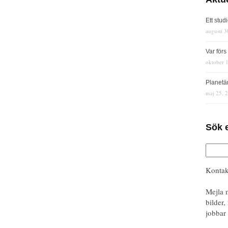
Ett stud
augusti 3
Var för
oktober 
Planetä
maj 25, 
Sök 
Kontak
Mejla 
bilder,
jobbar 