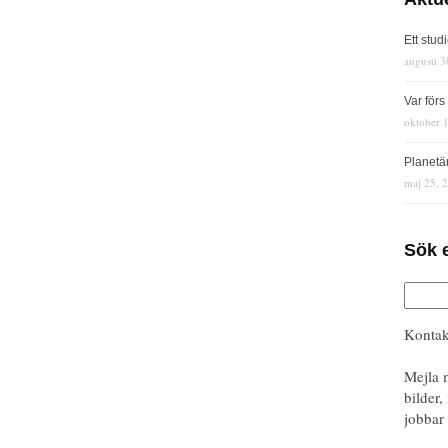
Ett stud
augusti 3
Var för
oktober 
Planetä
maj 25, 
Sök 
Kontak
Mejla 
bilder,
jobbar 