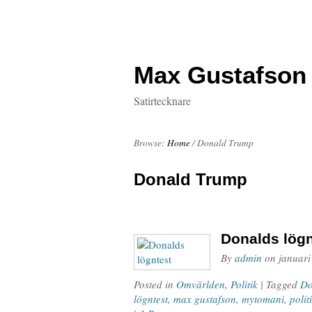
Max Gustafson
Satirtecknare
Browse:
Home
/
Donald Trump
Donald Trump
Donalds lögn
By
admin
on
januari
Posted in
Omvärlden
,
Politik
| Tagged
Do
lögntest
,
max gustafson
,
mytomani
,
polit