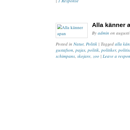
|
1 Response
Alla känner 
By
admin
on
augusti
Posted in
Natur
,
Politik
| Tagged
alla kä
gustafson
,
pajas
,
politik
,
politiker
,
politis
schimpans
,
skojare
,
zoo
|
Leave a respo