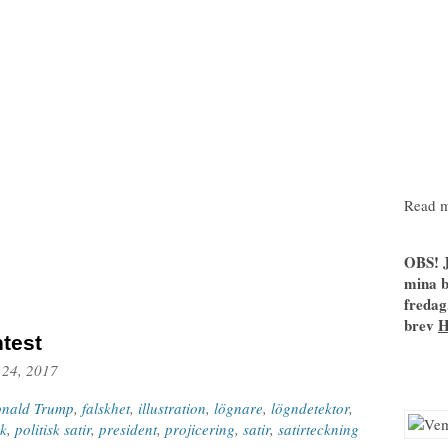
Read m
OBS! J
mina b
fredag
brev
test
 24, 2017
nald Trump
,
falskhet
,
illustration
,
lögnare
,
lögndetektor
,
ik
,
politisk satir
,
president
,
projicering
,
satir
,
satirteckning