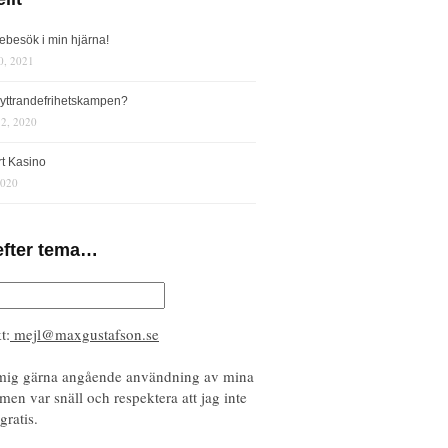
iebesök i min hjärna!
0, 2021
s yttrandefrihetskampen?
12, 2020
rt Kasino
2020
efter tema…
t:
mejl@maxgustafson.se
mig gärna angående användning av mina
 men var snäll och respektera att jag inte
gratis.