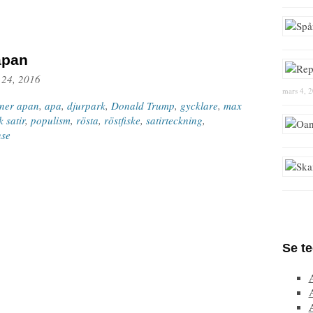
apan
 24, 2016
mars 4, 
nner apan
,
apa
,
djurpark
,
Donald Trump
,
gycklare
,
max
k satir
,
populism
,
rösta
,
röstfiske
,
satirteckning
,
nse
Se t