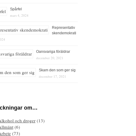
Spårfel
mars 4, 2024
Representativ
skendemokrati
2024
Oansvariga föräldrar
december 20, 2021
Skam den som ger sig
december 17, 2021
eckningar om…
Alkohol och droger
(13)
Allmänt
(6)
Arbete
(73)