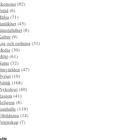
Ekonomi
(82)
ritid
(6)
Hälsa
(71)
ämlikhet
(45)
ämställdhet
(8)
Kultur
(9)
Lag och ordning
(31)
Media
(30)
Miljö
(61)
Natur
(32)
Omvärlden
(47)
Övrigt
(10)
olitik
(168)
Psykologi
(40)
Rasism
(41)
Religion
(8)
Samhälle
(119)
Utbildning
(14)
Vetenskap
(7)
llt