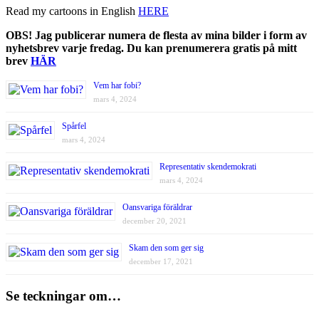
Read my cartoons in English
HERE
OBS! Jag publicerar numera de flesta av mina bilder i form av
nyhetsbrev varje fredag. Du kan prenumerera gratis på mitt
brev
HÄR
Vem har fobi?
mars 4, 2024
Spårfel
mars 4, 2024
Representativ skendemokrati
mars 4, 2024
Oansvariga föräldrar
december 20, 2021
Skam den som ger sig
december 17, 2021
Se teckningar om…