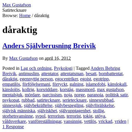
Max Gustafson
Satirtecknare
Browse:
Home
/
dåraktig
dåraktig
Anders Självberusning Breivik
By
Max Gustafson
on
april 16, 2012
Posted in
Lag och ordning
,
Psykologi
| Tagged
Anders Behring
Breivik
,
antimuslim
,
attentator
,
attentatsman
,
besatt
,
bombattentat
,
dåraktig
,
egennyttig person
,
egocentriker
,
egoist
,
egotripp
,
empatilös
,
förföljelsemani
,
förryckt
,
galning
,
islamofobi
,
känslokall
,
känslolös
,
kollrig
,
korsriddare
,
korståg
,
massmord
,
max gustafson
,
mentalsjuk
,
mördare
,
narcissism
,
noja
,
norge
,
paranoia
,
politisk satir
,
psykopat
,
rubbad
,
satirtecknare
,
serietecknare
,
sinnesrubbad
,
sinnessjuk
,
självbekräftelse
,
självbespegling
,
självförälskelse
,
självisk människa
,
själviskhet
,
självupptagenhet
,
stollig
,
storhetsvansinne
,
svpol
,
terrorism
,
terrorist
,
tokig
,
utöya
,
våldsverkare
,
vanföreställningar
,
vansinnig
,
vettlös
,
vrickad
,
vriden
|
1 Response