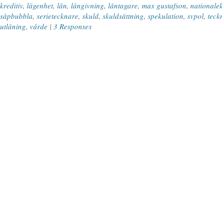
kreditiv
,
lägenhet
,
lån
,
långivning
,
låntagare
,
max gustafson
,
nationale
såpbubbla
,
serietecknare
,
skuld
,
skuldsättning
,
spekulation
,
svpol
,
teck
utlåning
,
vårde
|
3 Responses