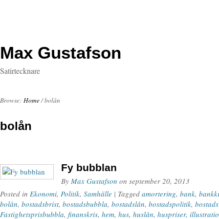
Max Gustafson
Satirtecknare
Browse:
Home
/
bolån
bolån
Fy bubblan
By
Max Gustafson
on
september 20, 2013
Posted in
Ekonomi
,
Politik
,
Samhälle
| Tagged
amortering
,
bank
,
bankkr
bolån
,
bostadsbrist
,
bostadsbubbla
,
bostadslån
,
bostadspolitik
,
bostads
Fastighetsprisbubbla
,
finanskris
,
hem
,
hus
,
huslån
,
huspriser
,
illustrati