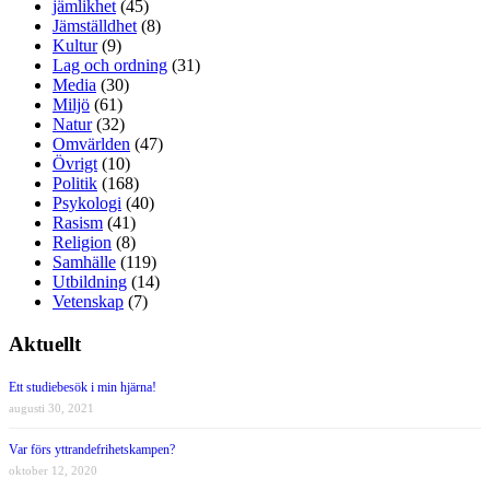
jämlikhet
(45)
Jämställdhet
(8)
Kultur
(9)
Lag och ordning
(31)
Media
(30)
Miljö
(61)
Natur
(32)
Omvärlden
(47)
Övrigt
(10)
Politik
(168)
Psykologi
(40)
Rasism
(41)
Religion
(8)
Samhälle
(119)
Utbildning
(14)
Vetenskap
(7)
Aktuellt
Ett studiebesök i min hjärna!
augusti 30, 2021
Var förs yttrandefrihetskampen?
oktober 12, 2020