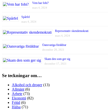
Vem har fobi?
mars 4, 2024
Spårfel
mars 4, 2024
Representativ skendemokrati
mars 4, 2024
Oansvariga föräldrar
december 20, 2021
Skam den som ger sig
december 17, 2021
Se teckningar om…
Alkohol och droger
(13)
Allmänt
(6)
Arbete
(73)
Ekonomi
(82)
Fritid
(6)
Hälsa
(71)