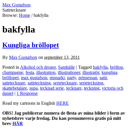
Max Gustafson
Satirtecknare
Browse:
Home
/
bakfylla
bakfylla
Kungliga bröllopet
By
Max Gustafson
on
september 13, 2011
Posted in
Alkohol och droger
,
Samhälle
| Tagged
bakfylla
,
bröllop
,
champagne
,
festa
,
illustration
,
illustrationer
,
illustratör
,
kungliga
bröllopet
,
max gustafson
,
monarki
,
party
,
prinsessan
,
satir
,
satirtecknare
,
satirteckning
,
serietecknare
,
serieteckning
,
skattebetalare
,
supa
,
tecknad serie
,
tecknare
,
teckning
,
victoria och
daniel
|
1 Response
Read my cartoons in English
HERE
OBS! Jag publicerar numera de flesta av mina bilder i form av
nyhetsbrev varje fredag. Du kan prenumerera gratis på mitt
brev
HÄR