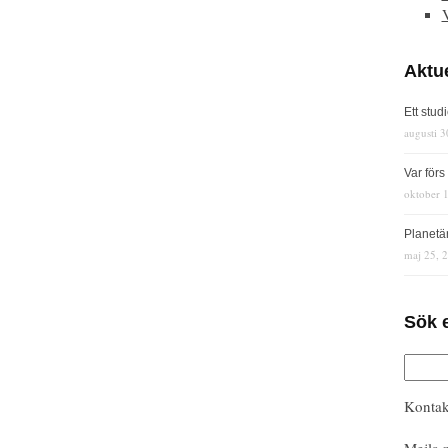
Aktue
Ett stud
augusti 3
Var för
oktober 
Planetä
maj 25, 
Sök 
Kontak