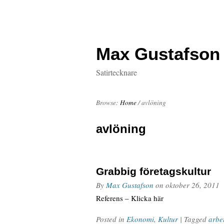
Max Gustafson
Satirtecknare
Browse:
Home
/
avlöning
avlöning
Grabbig företagskultur
By
Max Gustafson
on
oktober 26, 2011
Referens – Klicka här
Posted in
Ekonomi
,
Kultur
| Tagged
arbet