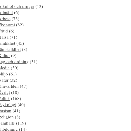
Alkohol och droger
(13)
Allmänt
(6)
Arbete
(73)
Ekonomi
(82)
ritid
(6)
Hälsa
(71)
ämlikhet
(45)
ämställdhet
(8)
Kultur
(9)
Lag och ordning
(31)
Media
(30)
Miljö
(61)
Natur
(32)
Omvärlden
(47)
Övrigt
(10)
olitik
(168)
Psykologi
(40)
Rasism
(41)
Religion
(8)
Samhälle
(119)
Utbildning
(14)