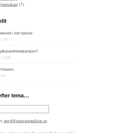
Vetenskap
(7)
llt
iebesök i min hjärna!
0, 2021
s yttrandefrihetskampen?
12, 2020
rt Kasino
2020
efter tema…
t:
mejl@maxgustafson.se