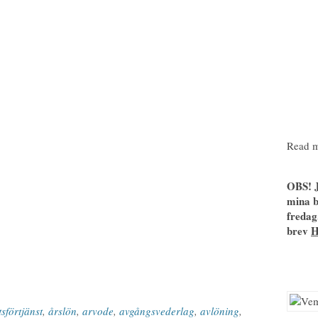
Read m
OBS! J
mina b
fredag
brev
sförtjänst
,
årslön
,
arvode
,
avgångsvederlag
,
avlöning
,