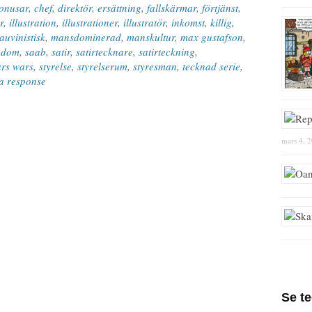
onusar
,
chef
,
direktör
,
ersättning
,
fallskärmar
,
förtjänst
,
r
,
illustration
,
illustrationer
,
illustratör
,
inkomst
,
killig
,
uvinistisk
,
mansdominerad
,
manskultur
,
max gustafson
,
edom
,
saab
,
satir
,
satirtecknare
,
satirteckning
,
ars wars
,
styrelse
,
styrelserum
,
styresman
,
tecknad serie
,
a response
mars 4, 
Se t