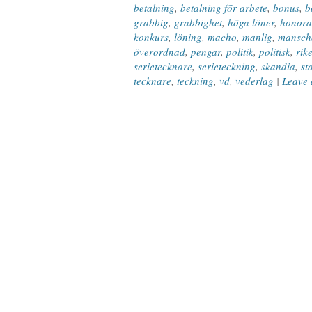
betalning
,
betalning för arbete
,
bonus
,
b
grabbig
,
grabbighet
,
höga löner
,
honora
konkurs
,
löning
,
macho
,
manlig
,
manscha
överordnad
,
pengar
,
politik
,
politisk
,
rik
serietecknare
,
serieteckning
,
skandia
,
st
tecknare
,
teckning
,
vd
,
vederlag
|
Leave 