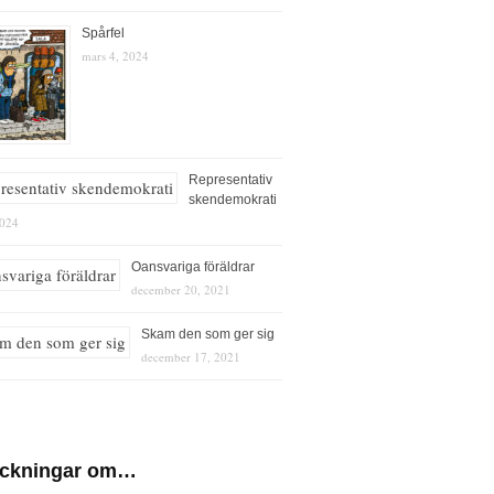
Spårfel
mars 4, 2024
Representativ
skendemokrati
2024
Oansvariga föräldrar
december 20, 2021
Skam den som ger sig
december 17, 2021
eckningar om…