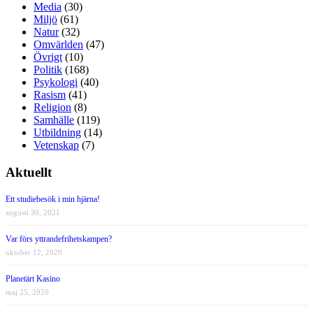
Media
(30)
Miljö
(61)
Natur
(32)
Omvärlden
(47)
Övrigt
(10)
Politik
(168)
Psykologi
(40)
Rasism
(41)
Religion
(8)
Samhälle
(119)
Utbildning
(14)
Vetenskap
(7)
Aktuellt
Ett studiebesök i min hjärna!
augusti 30, 2021
Var förs yttrandefrihetskampen?
oktober 12, 2020
Planetärt Kasino
maj 25, 2020