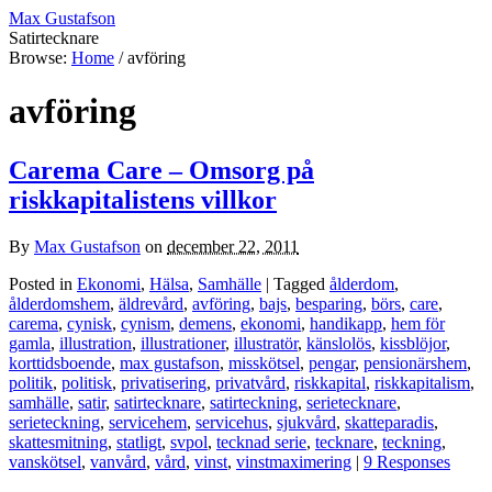
Max Gustafson
Satirtecknare
Browse:
Home
/
avföring
avföring
Carema Care – Omsorg på
riskkapitalistens villkor
By
Max Gustafson
on
december 22, 2011
Posted in
Ekonomi
,
Hälsa
,
Samhälle
| Tagged
ålderdom
,
ålderdomshem
,
äldrevård
,
avföring
,
bajs
,
besparing
,
börs
,
care
,
carema
,
cynisk
,
cynism
,
demens
,
ekonomi
,
handikapp
,
hem för
gamla
,
illustration
,
illustrationer
,
illustratör
,
känslolös
,
kissblöjor
,
korttidsboende
,
max gustafson
,
misskötsel
,
pengar
,
pensionärshem
,
politik
,
politisk
,
privatisering
,
privatvård
,
riskkapital
,
riskkapitalism
,
samhälle
,
satir
,
satirtecknare
,
satirteckning
,
serietecknare
,
serieteckning
,
servicehem
,
servicehus
,
sjukvård
,
skatteparadis
,
skattesmitning
,
statligt
,
svpol
,
tecknad serie
,
tecknare
,
teckning
,
vanskötsel
,
vanvård
,
vård
,
vinst
,
vinstmaximering
|
9 Responses