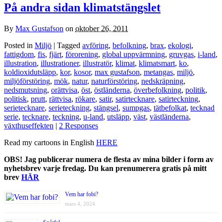
På andra sidan klimatstängslet
By
Max Gustafson
on
oktober 26, 2011
Posted in
Miljö
| Tagged
avföring
,
befolkning
,
brax
,
ekologi
,
fattigdom
,
fis
,
fjärt
,
förorening
,
global uppvärmning
,
gruvgas
,
i-land
,
illustration
,
illustrationer
,
illustratör
,
klimat
,
klimatsmart
,
ko
,
koldioxidutsläpp
,
kor
,
kosor
,
max gustafson
,
metangas
,
miljö
,
miljöförstöring
,
mök
,
natur
,
naturförstöring
,
nedskräpning
,
nedsmutsning
,
orättvisa
,
öst
,
östländerna
,
överbefolkning
,
politik
,
politisk
,
prutt
,
rättvisa
,
rökare
,
satir
,
satirtecknare
,
satirteckning
,
serietecknare
,
serieteckning
,
stängsel
,
sumpgas
,
tätbefolkat
,
tecknad
serie
,
tecknare
,
teckning
,
u-land
,
utsläpp
,
väst
,
västländerna
,
växthuseffekten
|
2 Responses
Read my cartoons in English
HERE
OBS! Jag publicerar numera de flesta av mina bilder i form av
nyhetsbrev varje fredag. Du kan prenumerera gratis på mitt
brev
HÄR
Vem har fobi?
mars 4, 2024