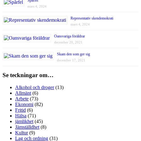
Spårfel
mars 4, 2024
Representativ skendemokrati
mars 4, 2024
Oansvariga föräldrar
december 20, 2021
Skam den som ger sig
december 17, 2021
Se teckningar om…
Alkohol och droger
(13)
Allmänt
(6)
Arbete
(73)
Ekonomi
(82)
Fritid
(6)
Hälsa
(71)
jämlikhet
(45)
Jämställdhet
(8)
Kultur
(9)
Lag och ordning
(31)