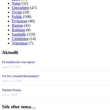
Natur
(32)
Omvärlden
(47)
Övrigt
(10)
Politik
(168)
Psykologi
(40)
Rasism
(41)
Religion
(8)
Samhälle
(119)
Utbildning
(14)
Vetenskap
(7)
Aktuellt
Ett studiebesök i min hjärna!
augusti 30, 2021
Var förs yttrandefrihetskampen?
oktober 12, 2020
Planetärt Kasino
maj 25, 2020
Sök efter tema…