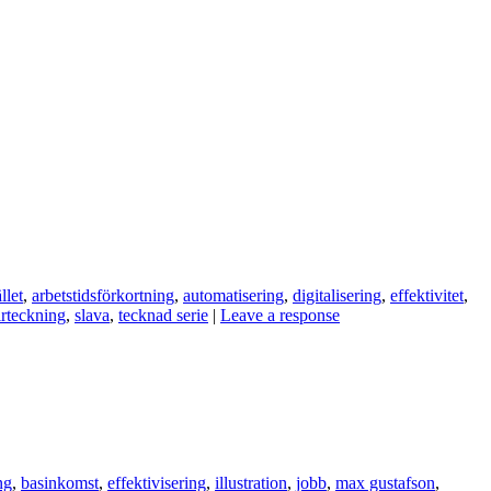
llet
,
arbetstidsförkortning
,
automatisering
,
digitalisering
,
effektivitet
,
irteckning
,
slava
,
tecknad serie
|
Leave a response
ng
,
basinkomst
,
effektivisering
,
illustration
,
jobb
,
max gustafson
,