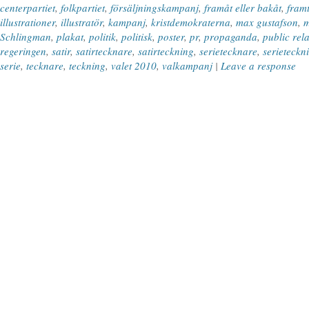
centerpartiet
,
folkpartiet
,
försäljningskampanj
,
framåt eller bakåt
,
fram
illustrationer
,
illustratör
,
kampanj
,
kristdemokraterna
,
max gustafson
,
m
Schlingman
,
plakat
,
politik
,
politisk
,
poster
,
pr
,
propaganda
,
public rel
regeringen
,
satir
,
satirtecknare
,
satirteckning
,
serietecknare
,
serieteckn
serie
,
tecknare
,
teckning
,
valet 2010
,
valkampanj
|
Leave a response