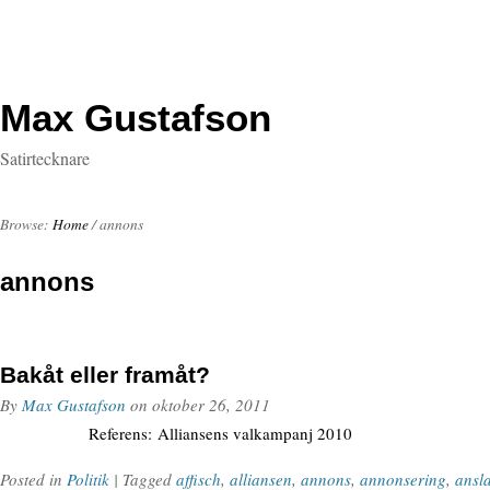
Max Gustafson
Satirtecknare
Browse:
Home
/
annons
annons
Bakåt eller framåt?
By
Max Gustafson
on
oktober 26, 2011
Referens: Alliansens valkampanj 2010
Posted in
Politik
| Tagged
affisch
,
alliansen
,
annons
,
annonsering
,
ansl