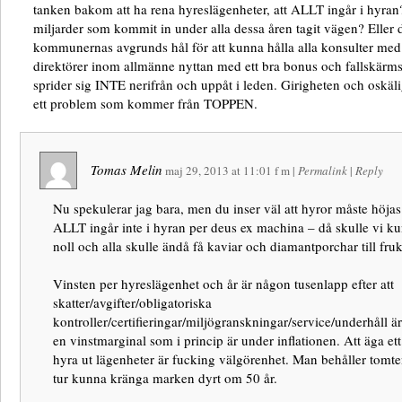
tanken bakom att ha rena hyreslägenheter, att ALLT ingår i hyra
miljarder som kommit in under alla dessa åren tagit vägen? Eller d
kommunernas avgrunds hål för att kunna hålla alla konsulter med 
direktörer inom allmänne nyttan med ett bra bonus och fallskärms
sprider sig INTE nerifrån och uppåt i leden. Girigheten och oskäl
ett problem som kommer från TOPPEN.
Tomas Melin
maj 29, 2013
at
11:01 f m
|
Permalink
|
Reply
Nu spekulerar jag bara, men du inser väl att hyror måste höja
ALLT ingår inte i hyran per deus ex machina – då skulle vi kun
noll och alla skulle ändå få kaviar och diamantporchar till fruk
Vinsten per hyreslägenhet och år är någon tusenlapp efter att
skatter/avgifter/obligatoriska
kontroller/certifieringar/miljögranskningar/service/underhåll är
en vinstmarginal som i princip är under inflationen. Att äga et
hyra ut lägenheter är fucking välgörenhet. Man behåller tomten
tur kunna kränga marken dyrt om 50 år.