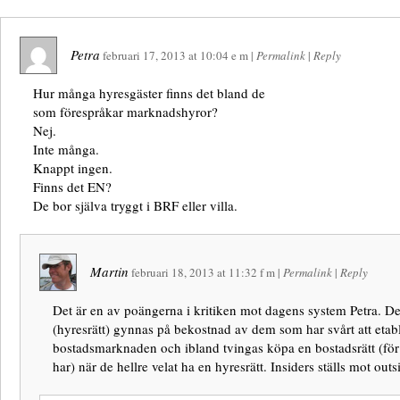
Petra
februari 17, 2013
at
10:04 e m
|
Permalink
|
Reply
Hur många hyresgäster finns det bland de
som förespråkar marknadshyror?
Nej.
Inte många.
Knappt ingen.
Finns det EN?
De bor själva tryggt i BRF eller villa.
Martin
februari 18, 2013
at
11:32 f m
|
Permalink
|
Reply
Det är en av poängerna i kritiken mot dagens system Petra. D
(hyresrätt) gynnas på bekostnad av dem som har svårt att etabl
bostadsmarknaden och ibland tvingas köpa en bostadsrätt (för
har) när de hellre velat ha en hyresrätt. Insiders ställs mot outs