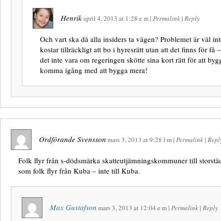
Henrik
april 4, 2013
at
1:28 e m
|
Permalink
|
Reply
Och vart ska då alla insiders ta vägen? Problemet är väl inte
kostar tillräckligt att bo i hyresrätt utan att det finns för få
det inte vara om regeringen skötte sina kort rätt för att by
komma igång med att bygga mera!
Ordförande Svensson
mars 3, 2013
at
9:28 f m
|
Permalink
|
Repl
Folk flyr från s-dödsmärka skatteutjämningskommuner till storstä
som folk flyr från Kuba – inte till Kuba.
Max Gustafson
mars 3, 2013
at
12:04 e m
|
Permalink
|
Reply