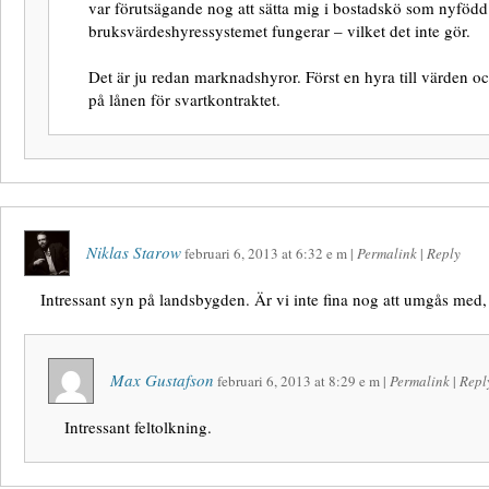
var förutsägande nog att sätta mig i bostadskö som nyfödd. 
bruksvärdeshyressystemet fungerar – vilket det inte gör.
Det är ju redan marknadshyror. Först en hyra till värden o
på lånen för svartkontraktet.
Niklas Starow
februari 6, 2013
at
6:32 e m
|
Permalink
|
Reply
Intressant syn på landsbygden. Är vi inte fina nog att umgås med, 
Max Gustafson
februari 6, 2013
at
8:29 e m
|
Permalink
|
Repl
Intressant feltolkning.