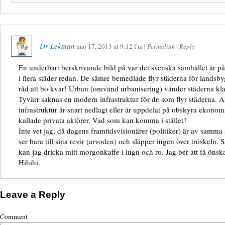
Dr Lekman
maj 17, 2013
at
9:12 f m
|
Permalink
|
Reply
En underbart berskrivande bild på var det svenska samhället är på
i flera städer redan. De sämre bemedlade flyr städerna för landsb
råd att bo kvar! Urban (omvänd urbanisering) vänder städerna kl
Tyvärr saknas en modern infrastruktur för de som flyr städerna. A
infrastruktur är snart nedlagt eller är uppdelat på obskyra ekono
kallade privata aktörer. Vad som kan komma i stället?
Inte vet jag, då dagens framtidsvisionärer (politiker) är av samm
ser bara till sina revir (arvoden) och släpper ingen över tröskeln. S
kan jag dricka mitt morgonkaffe i lugn och ro. Jag ber att få önsk
Hihihi.
Leave a Reply
Comment