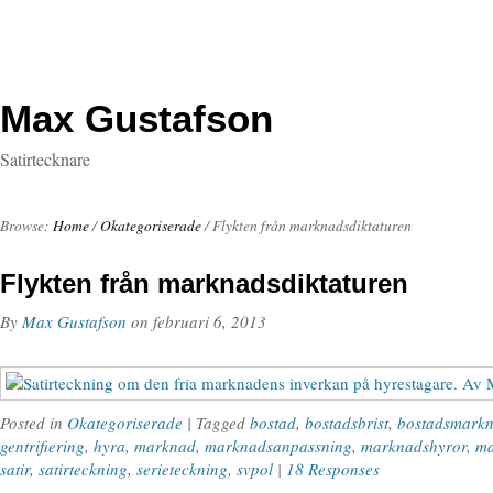
Max Gustafson
Satirtecknare
Browse:
Home
/
Okategoriserade
/
Flykten från marknadsdiktaturen
Flykten från marknadsdiktaturen
By
Max Gustafson
on
februari 6, 2013
Posted in
Okategoriserade
| Tagged
bostad
,
bostadsbrist
,
bostadsmark
gentrifiering
,
hyra
,
marknad
,
marknadsanpassning
,
marknadshyror
,
ma
satir
,
satirteckning
,
serieteckning
,
svpol
|
18 Responses