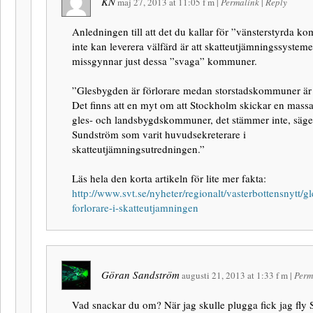
KN
maj 27, 2013
at
11:05 f m
|
Permalink
|
Reply
Anledningen till att det du kallar för ”vänsterstyrda 
inte kan leverera välfärd är att skatteutjämningssystem
missgynnar just dessa ”svaga” kommuner.
”Glesbygden är förlorare medan storstadskommuner är 
Det finns att en myt om att Stockholm skickar en massa 
gles- och landsbygdskommuner, det stämmer inte, säge
Sundström som varit huvudsekreterare i
skatteutjämningsutredningen.”
Läs hela den korta artikeln för lite mer fakta:
http://www.svt.se/nyheter/regionalt/vasterbottensnytt/g
forlorare-i-skatteutjamningen
Göran Sandström
augusti 21, 2013
at
1:33 f m
|
Perm
Vad snackar du om? När jag skulle plugga fick jag fly