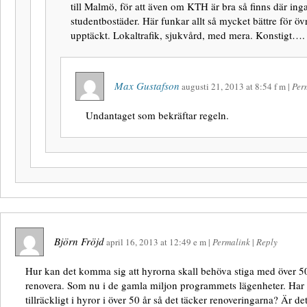
till Malmö, för att även om KTH är bra så finns där ing
studentbostäder. Här funkar allt så mycket bättre för övr
upptäckt. Lokaltrafik, sjukvård, med mera. Konstigt….
Max Gustafson
augusti 21, 2013
at
8:54 f m
|
Per
Undantaget som bekräftar regeln.
Björn Fröjd
april 16, 2013
at
12:49 e m
|
Permalink
|
Reply
Hur kan det komma sig att hyrorna skall behöva stiga med över 50
renovera. Som nu i de gamla miljon programmets lägenheter. Har i
tillräckligt i hyror i över 50 år så det täcker renoveringarna? Är de