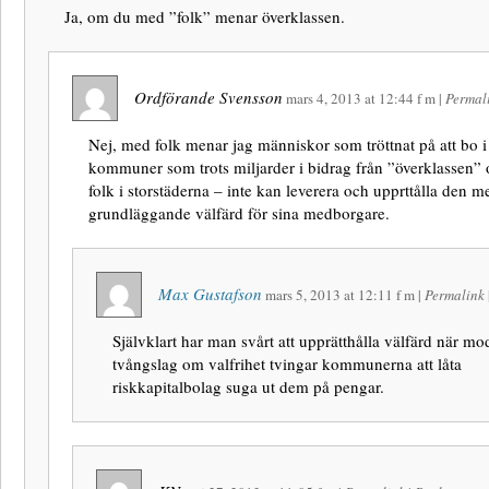
Ja, om du med ”folk” menar överklassen.
Ordförande Svensson
mars 4, 2013
at
12:44 f m
|
Permal
Nej, med folk menar jag människor som tröttnat på att bo i
kommuner som trots miljarder i bidrag från ”överklassen” 
folk i storstäderna – inte kan leverera och upprttålla den m
grundläggande välfärd för sina medborgare.
Max Gustafson
mars 5, 2013
at
12:11 f m
|
Permalink
Självklart har man svårt att upprätthålla välfärd när mo
tvångslag om valfrihet tvingar kommunerna att låta
riskkapitalbolag suga ut dem på pengar.