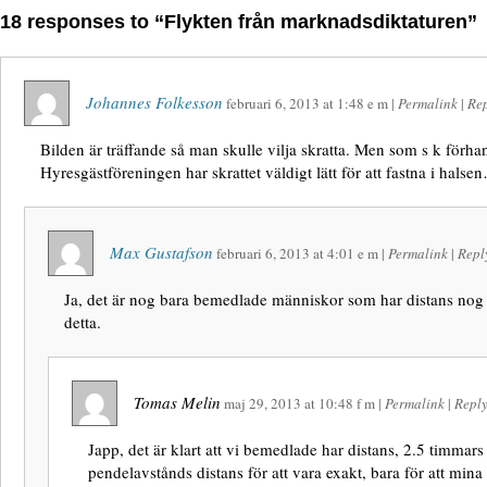
18 responses to “Flykten från marknadsdiktaturen”
Johannes Folkesson
februari 6, 2013
at
1:48 e m
|
Permalink
|
Re
Bilden är träffande så man skulle vilja skratta. Men som s k förh
Hyresgästföreningen har skrattet väldigt lätt för att fastna i ha
Max Gustafson
februari 6, 2013
at
4:01 e m
|
Permalink
|
Repl
Ja, det är nog bara bemedlade människor som har distans nog a
detta.
Tomas Melin
maj 29, 2013
at
10:48 f m
|
Permalink
|
Repl
Japp, det är klart att vi bemedlade har distans, 2.5 timmars
pendelavstånds distans för att vara exakt, bara för att mina 