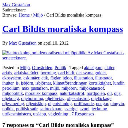
Max Gustafson
Satirtecknare
Browse:
Home
/
Miljö
/
Carl Bildts moraliska kompass
Carl Bildts moraliska kompass
By
Max Gustafson
on
april 10, 2012
Posted in
Miljö
,
Omvärlden
,
Politik
| Tagged
aktieägare
,
aktier
,
arktis
,
arktiska rådet
,
borrning
,
carl bildt
,
det svarta guldet
,
ekosystem
,
eskimåer
,
etik
,
fåglar
,
igloo
,
illustration
,
illustratör
,
inuiter
,
is
,
isbjörn
,
isbjörnar
,
klimatförändringar
,
kortsiktighet
,
lundin
petrolium
,
max gustafson
,
miljö
,
miljöbov
,
miljökatastrof
,
miljöpolitik
,
moralisk kompass
,
naturkatastrof
,
nordpolen
,
oil
,
olja
,
oljebolag
,
oljeborrning
,
oljeföretag
,
oljekatastrof
,
oljeläckage
,
oljesanering
,
oljeutsläpp
,
oljeutvinning
,
ordförande
,
pengar
,
pingvin
,
politik
,
politisk satir
,
satirtecknare
,
sverige
,
svpol
,
teckning
,
utrikesministern
,
utsläpp
,
vägledning
|
7 Responses
7 responses to “Carl Bildts moraliska kompass”