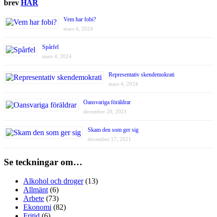
brev
HÄR
Vem har fobi?
mars 4, 2024
Spårfel
mars 4, 2024
Representativ skendemokrati
mars 4, 2024
Oansvariga föräldrar
december 20, 2021
Skam den som ger sig
december 17, 2021
Se teckningar om…
Alkohol och droger
(13)
Allmänt
(6)
Arbete
(73)
Ekonomi
(82)
Fritid
(6)