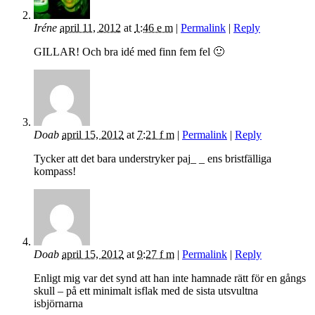
Iréne
april 11, 2012
at
1:46 e m
|
Permalink
|
Reply
GILLAR! Och bra idé med finn fem fel 🙂
Doab
april 15, 2012
at
7:21 f m
|
Permalink
|
Reply
Tycker att det bara understryker paj_ _ ens bristfälliga
kompass!
Doab
april 15, 2012
at
9:27 f m
|
Permalink
|
Reply
Enligt mig var det synd att han inte hamnade rätt för en gångs
skull – på ett minimalt isflak med de sista utsvultna
isbjörnarna