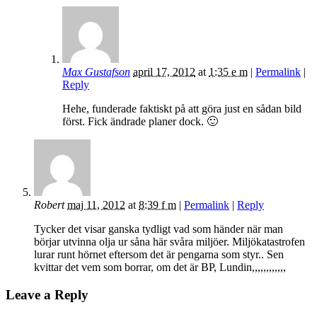
Max Gustafson
april 17, 2012
at
1:35 e m
|
Permalink
|
Reply
Hehe, funderade faktiskt på att göra just en sådan bild
först. Fick ändrade planer dock. 🙂
Robert
maj 11, 2012
at
8:39 f m
|
Permalink
|
Reply
Tycker det visar ganska tydligt vad som händer när man
börjar utvinna olja ur såna här svåra miljöer. Miljökatastrofen
lurar runt hörnet eftersom det är pengarna som styr.. Sen
kvittar det vem som borrar, om det är BP, Lundin,,,,,,,,,,,,
Leave a Reply