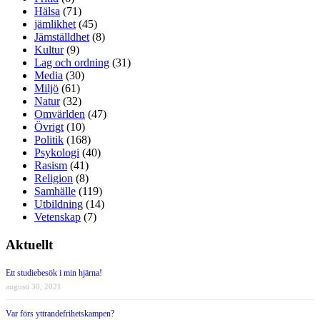
Hälsa
(71)
jämlikhet
(45)
Jämställdhet
(8)
Kultur
(9)
Lag och ordning
(31)
Media
(30)
Miljö
(61)
Natur
(32)
Omvärlden
(47)
Övrigt
(10)
Politik
(168)
Psykologi
(40)
Rasism
(41)
Religion
(8)
Samhälle
(119)
Utbildning
(14)
Vetenskap
(7)
Aktuellt
Ett studiebesök i min hjärna!
augusti 30, 2021
Var förs yttrandefrihetskampen?