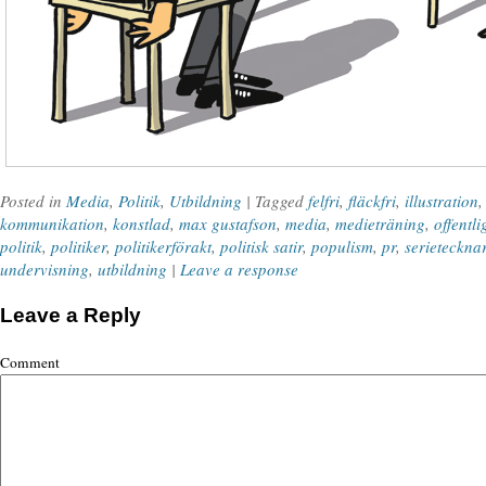
Posted in
Media
,
Politik
,
Utbildning
| Tagged
felfri
,
fläckfri
,
illustration
kommunikation
,
konstlad
,
max gustafson
,
media
,
medieträning
,
offentli
politik
,
politiker
,
politikerförakt
,
politisk satir
,
populism
,
pr
,
serieteckna
undervisning
,
utbildning
|
Leave a response
Leave a Reply
Comment