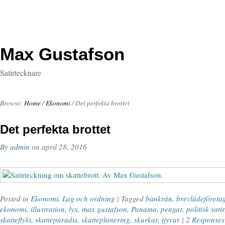
Max Gustafson
Satirtecknare
Browse:
Home
/
Ekonomi
/
Det perfekta brottet
Det perfekta brottet
By
admin
on
april 28, 2016
Posted in
Ekonomi
,
Lag och ordning
| Tagged
bankrån
,
brevlådeföreta
ekonomi
,
illustration
,
lyx
,
max gustafson
,
Panama
,
pengar
,
politisk satir
skatteflykt
,
skatteparadis
,
skatteplanering
,
skurkar
,
tjyvar
|
2 Responses