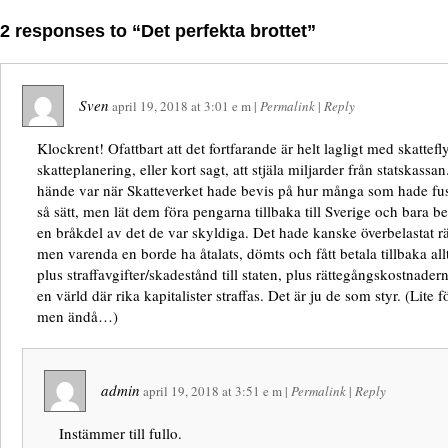
2 responses to “Det perfekta brottet”
Sven
april 19, 2018
at
3:01 e m
|
Permalink
|
Reply
Klockrent! Ofattbart att det fortfarande är helt lagligt med skattef
skatteplanering, eller kort sagt, att stjäla miljarder från statskassa
hände var när Skatteverket hade bevis på hur många som hade fu
så sätt, men lät dem föra pengarna tillbaka till Sverige och bara be
en bråkdel av det de var skyldiga. Det hade kanske överbelastat r
men varenda en borde ha åtalats, dömts och fått betala tillbaka all
plus straffavgifter/skadestånd till staten, plus rättegångskostnadern
en värld där rika kapitalister straffas. Det är ju de som styr. (Lite f
men ändå…)
admin
april 19, 2018
at
3:51 e m
|
Permalink
|
Reply
Instämmer till fullo.