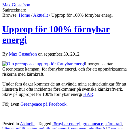
Max Gustafson
Satirtecknare
Browse:
Home
/
Aktuellt
/
Upprop för 100% förnybar energi
Upprop för 100% förnybar
energi
By
Max Gustafson
on
september 30, 2012
Imorgon startar
Greenpeace kampanj för förnybar energi, och för att uppmärksamma
riskerna med kärnkraft.
Under fem dagar kommer de att använda mina satirteckningar för att
illustrera hur ofta incidenter förekommer på svenska kärnkraftverk.
Skriv på uppropet för 100% förnybar energi
HÄR
.
Följ även
Greenpeace på Facebook
.
Posted in
Aktuellt
| Tagged
förnybar energi
,
greenpeace
,
kärnkraft
,
klimat
,
miljö
,
natur
,
politik
,
solenergi
,
swgreen
,
vindkraft
|
Leave a