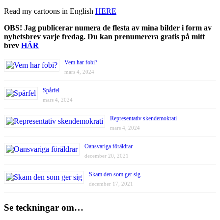
Read my cartoons in English
HERE
OBS! Jag publicerar numera de flesta av mina bilder i form av
nyhetsbrev varje fredag. Du kan prenumerera gratis på mitt
brev
HÄR
Vem har fobi?
mars 4, 2024
Spårfel
mars 4, 2024
Representativ skendemokrati
mars 4, 2024
Oansvariga föräldrar
december 20, 2021
Skam den som ger sig
december 17, 2021
Se teckningar om…