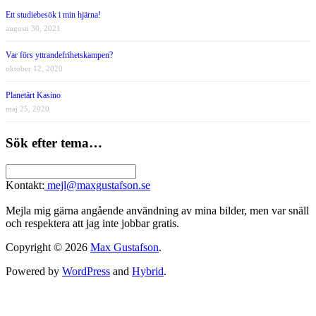
Ett studiebesök i min hjärna!
augusti 30, 2021
Var förs yttrandefrihetskampen?
oktober 12, 2020
Planetärt Kasino
maj 25, 2020
Sök efter tema…
Kontakt:
mejl@maxgustafson.se
Mejla mig gärna angående användning av mina bilder, men var snäll
och respektera att jag inte jobbar gratis.
Copyright © 2026
Max Gustafson
.
Powered by
WordPress
and
Hybrid
.