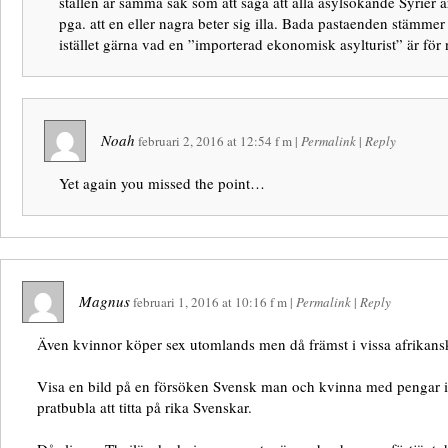
ställen är samma sak som att säga att alla asylsökande Syrier 
pga. att en eller nagra beter sig illa. Bada pastaenden stämmer 
istället gärna vad en ”importerad ekonomisk asylturist” är för 
Noah
februari 2, 2016
at
12:54 f m
|
Permalink
|
Reply
Yet again you missed the point…
Magnus
februari 1, 2016
at
10:16 f m
|
Permalink
|
Reply
Även kvinnor köper sex utomlands men då främst i vissa afrikans
Visa en bild på en försöken Svensk man och kvinna med pengar 
pratbubla att titta på rika Svenskar.