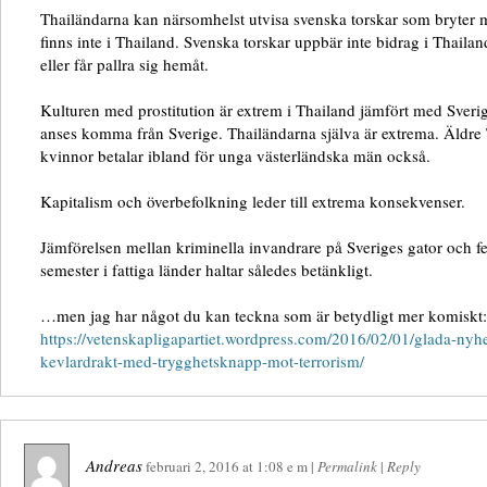
Thailändarna kan närsomhelst utvisa svenska torskar som bryter
finns inte i Thailand. Svenska torskar uppbär inte bidrag i Thailan
eller får pallra sig hemåt.
Kulturen med prostitution är extrem i Thailand jämfört med Sver
anses komma från Sverige. Thailändarna själva är extrema. Äldre 
kvinnor betalar ibland för unga västerländska män också.
Kapitalism och överbefolkning leder till extrema konsekvenser.
Jämförelsen mellan kriminella invandrare på Sveriges gator och fe
semester i fattiga länder haltar således betänkligt.
…men jag har något du kan teckna som är betydligt mer komiskt:
https://vetenskapligapartiet.wordpress.com/2016/02/01/glada-nyh
kevlardrakt-med-trygghetsknapp-mot-terrorism/
Andreas
februari 2, 2016
at
1:08 e m
|
Permalink
|
Reply