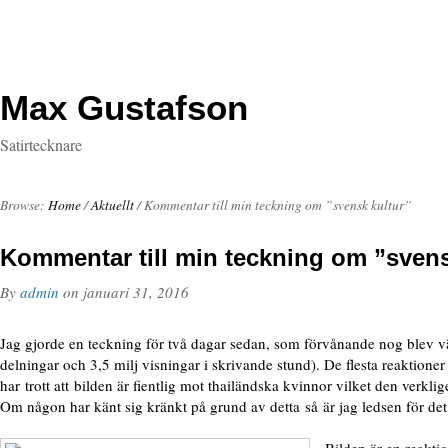
Max Gustafson
Satirtecknare
Browse:
Home
/
Aktuellt
/
Kommentar till min teckning om ”svensk kultur”
Kommentar till min teckning om ”svens
By
admin
on
januari 31, 2016
Jag gjorde en teckning för två dagar sedan, som förvånande nog blev v
delningar och 3,5 milj visningar i skrivande stund). De flesta reaktioner
har trott att bilden är fientlig mot thailändska kvinnor vilket den verklig
Om någon har känt sig kränkt på grund av detta så är jag ledsen för det