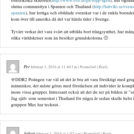
österrikiska skidorter(
http://www.svd.se/pa-topp-igen
), hur ogilla
slutna communityn i Spanien och Thailand (
http://lattvikt.se/sven
spanien
), hur lortiga och obildade svenskar var i de enkla boend
kom över till amerika då det var hårda tider i Sverige.
Tyvärr verkar det vara svårt att utbilda bort trångsynthet, hur mån
olika världskriser som än besöker grundskolorna 🙁
Per
februari 1, 2016
at
11:40 f m
|
Permalink
|
Reply
@DDR2 Poängen var väl att det är bra att vara försiktigt med gru
människor, det måste göras med förståelsen att individer är kompl
inom vissa grupper. Intressant också att det du ser på bilden är ”
Jag själv som semestrat i Thailand för några år sedan skulle helst i
gruppen Max har tecknat..
Johan
februari 1, 2016
at
1:52 e m
|
Permalink
|
Reply