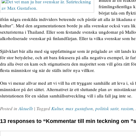
Bilden är en reaktio
främlingsfientliga k
börjat tala om flyk
ifrån några enskilda individers beteende och påstår att alla är likadana e
kultur”. Med den argumentationen borde ju alla svenskar också vara l
sexturisterna i Thailand. Eller som festande svenska ungdomar på Mallo
alkoholiserade svenskar på finlandfärjan. Eller ta vilka svenskar som hel
Självklart bär alla med sig uppfattningar som är präglade av sitt lands kul
för stor betydelse, och att bara fokusera på alla negativa exempel, är farl
dra alla över en kam och stigmatisera den majoritet som vill göra rätt f
flesta människor sig när de ställs inför nya villkor.
Om vi menar allvar med att vi vill ha ett tryggare samhälle att leva i, så 
människor på det sättet. Alternativet är ett sluttande plan av misstänks
slutstationen för en sådan samhällsutveckling vill i alla fall jag inte se.
Posted in
Aktuellt
| Tagged
Kultur
,
max gustafson
,
politisk satir
,
rasism
,
13 responses to “Kommentar till min teckning om ”s