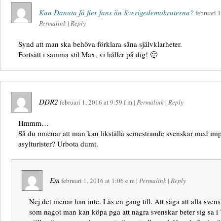
Kan Danuta få fler fans än Sverigedemokraterna?
februari 
Permalink
|
Reply
Synd att man ska behöva förklara såna självklarheter.
Fortsätt i samma stil Max, vi håller på dig! 🙂
DDR2
februari 1, 2016
at
9:59 f m
|
Permalink
|
Reply
Hmmm…
Så du mnenar att man kan likställa semestrande svenskar med i
asylturister? Urbota dumt.
Em
februari 1, 2016
at
1:06 e m
|
Permalink
|
Reply
Nej det menar han inte. Läs en gang till. Att säga att alla sven
som nagot man kan köpa pga att nagra svenskar beter sig sa i 