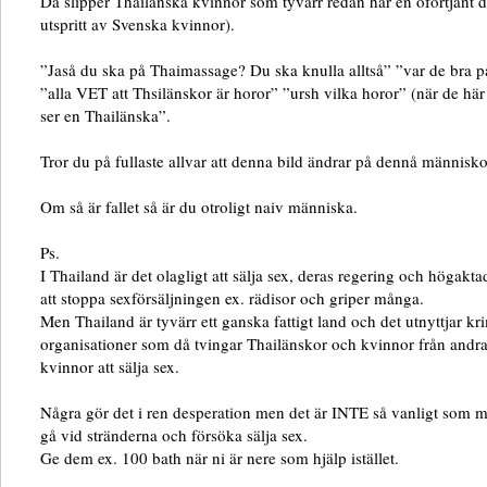
Då slipper Thailänska kvinnor som tyvärr redan har en oförtjänt d
utspritt av Svenska kvinnor).
”Jaså du ska på Thaimassage? Du ska knulla alltså” ”var de bra på
”alla VET att Thsilänskor är horor” ”ursh vilka horor” (när de hä
ser en Thailänska”.
Tror du på fullaste allvar att denna bild ändrar på dennå människo
Om så är fallet så är du otroligt naiv människa.
Ps.
I Thailand är det olagligt att sälja sex, deras regering och högakta
att stoppa sexförsäljningen ex. rädisor och griper många.
Men Thailand är tyvärr ett ganska fattigt land och det utnyttjar kr
organisationer som då tvingar Thailänskor och kvinnor från andra
kvinnor att sälja sex.
Några gör det i ren desperation men det är INTE så vanligt som 
gå vid stränderna och försöka sälja sex.
Ge dem ex. 100 bath när ni är nere som hjälp istället.