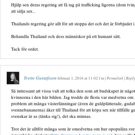
Hjälp sen deras regering att få tag på trafficking ligorna (dom tv
att sälja sex..
Thailands regering gör allt för att stoppa det och det är förbjudet 
Behandla Thailand och dess människor på ett humant sätt.
Tack för ordet.
Yvette Gustafsson
februari 1, 2016
at
11:02 f m
|
Permalink
|
Repl
Så intressant att vissa valt att tolka den som att budskapet är någo
kvinnorna i den här bilden. Jag trodde de flesta var medvetna om at
problem att många västerlänningar (även de guldplätterade, guda
svennebananerna) åker till Thailand för att köpa sex när tillfälle g
svenskar är as (tänka sig!), det ska minnas.
Tror det är alltför många som är omedvetna om hur opopulära sv