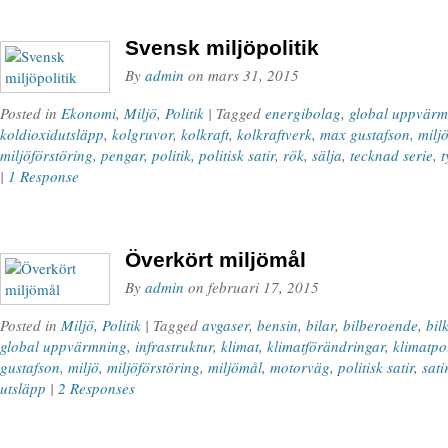
Svensk miljöpolitik
By
admin
on
mars 31, 2015
Posted in
Ekonomi
,
Miljö
,
Politik
| Tagged
energibolag
,
global uppvärm
koldioxidutsläpp
,
kolgruvor
,
kolkraft
,
kolkraftverk
,
max gustafson
,
milj
miljöförstöring
,
pengar
,
politik
,
politisk satir
,
rök
,
sälja
,
tecknad serie
,
t
|
1 Response
Överkört miljömål
By
admin
on
februari 17, 2015
Posted in
Miljö
,
Politik
| Tagged
avgaser
,
bensin
,
bilar
,
bilberoende
,
bil
global uppvärmning
,
infrastruktur
,
klimat
,
klimatförändringar
,
klimatpol
gustafson
,
miljö
,
miljöförstöring
,
miljömål
,
motorväg
,
politisk satir
,
sati
utsläpp
|
2 Responses