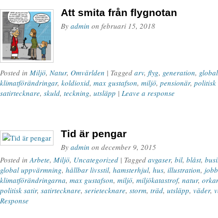
Att smita från flygnotan
By
admin
on
februari 15, 2018
Posted in
Miljö
,
Natur
,
Omvärlden
| Tagged
arv
,
flyg
,
generation
,
globa
klimatförändringar
,
koldioxid
,
max gustafson
,
miljö
,
pensionär
,
politisk 
satirtecknare
,
skuld
,
teckning
,
utsläpp
|
Leave a response
Tid är pengar
By
admin
on
december 9, 2015
Posted in
Arbete
,
Miljö
,
Uncategorized
| Tagged
avgaser
,
bil
,
blåst
,
busi
global uppvärmning
,
hållbar livsstil
,
hamsterhjul
,
hus
,
illustration
,
jobb
klimatförändringarna
,
max gustafson
,
miljö
,
miljökatastrof
,
natur
,
orka
politisk satir
,
satirtecknare
,
serietecknare
,
storm
,
träd
,
utsläpp
,
väder
,
v
Response