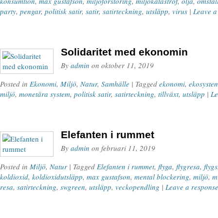
konsumtion
,
max gustafson
,
miljöförstöring
,
miljökatastrof
,
olja
,
omstäl
party
,
pengar
,
politisk satir
,
satir
,
satirteckning
,
utsläpp
,
virus
|
Leave a
Solidaritet med ekonomin
By
admin
on
oktober 11, 2019
Posted in
Ekonomi
,
Miljö
,
Natur
,
Samhälle
| Tagged
ekonomi
,
ekosyste
miljö
,
monetära system
,
politisk satir
,
satirteckning
,
tillväxt
,
utsläpp
|
Le
Elefanten i rummet
By
admin
on
februari 11, 2019
Posted in
Miljö
,
Natur
| Tagged
Elefanten i rummet
,
flyga
,
flygresa
,
flyg
koldioxid
,
koldioxidutsläpp
,
max gustafson
,
mental blockering
,
miljö
,
m
resa
,
satirteckning
,
swgreen
,
utsläpp
,
veckopendling
|
Leave a respons