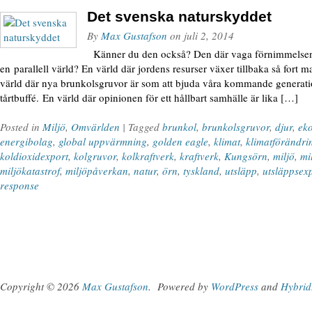
Det svenska naturskyddet
By
Max Gustafson
on
juli 2, 2014
Känner du den också? Den där vaga förnimmelsen a
en parallell värld? En värld där jordens resurser växer tillbaka så fort 
värld där nya brunkolsgruvor är som att bjuda våra kommande generati
tårtbuffé. En värld där opinionen för ett hållbart samhälle är lika […]
Posted in
Miljö
,
Omvärlden
| Tagged
brunkol
,
brunkolsgruvor
,
djur
,
ek
energibolag
,
global uppvärmning
,
golden eagle
,
klimat
,
klimatförändri
koldioxidexport
,
kolgruvor
,
kolkraftverk
,
kraftverk
,
Kungsörn
,
miljö
,
mi
miljökatastrof
,
miljöpåverkan
,
natur
,
örn
,
tyskland
,
utsläpp
,
utsläppsex
response
Copyright © 2026
Max Gustafson
.
Powered by
WordPress
and
Hybrid