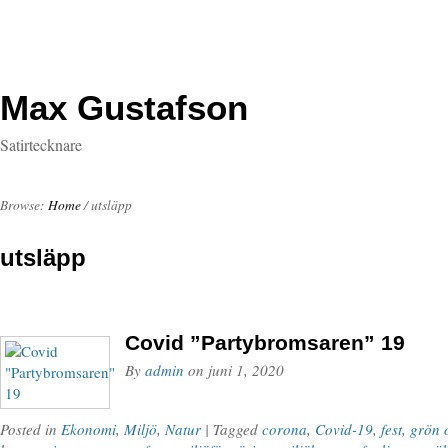
Max Gustafson
Satirtecknare
Browse:
Home
/
utsläpp
utsläpp
Covid ”Partybromsaren” 19
By
admin
on
juni 1, 2020
Posted in
Ekonomi
,
Miljö
,
Natur
| Tagged
corona
,
Covid-19
,
fest
,
grön 