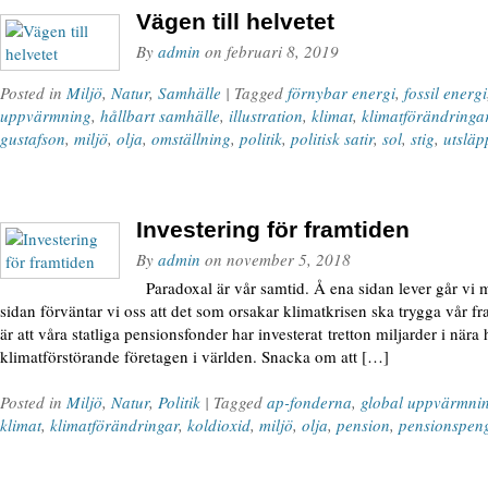
Vägen till helvetet
By
admin
on
februari 8, 2019
Posted in
Miljö
,
Natur
,
Samhälle
| Tagged
förnybar energi
,
fossil energi
uppvärmning
,
hållbart samhälle
,
illustration
,
klimat
,
klimatförändringa
gustafson
,
miljö
,
olja
,
omställning
,
politik
,
politisk satir
,
sol
,
stig
,
utsläp
Investering för framtiden
By
admin
on
november 5, 2018
Paradoxal är vår samtid. Å ena sidan lever går vi m
sidan förväntar vi oss att det som orsakar klimatkrisen ska trygga vår fr
är att våra statliga pensionsfonder har investerat tretton miljarder i nära
klimatförstörande företagen i världen. Snacka om att […]
Posted in
Miljö
,
Natur
,
Politik
| Tagged
ap-fonderna
,
global uppvärmni
klimat
,
klimatförändringar
,
koldioxid
,
miljö
,
olja
,
pension
,
pensionspen