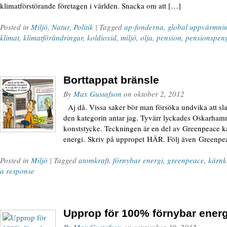
klimatförstörande företagen i världen. Snacka om att […]
Posted in
Miljö
,
Natur
,
Politik
| Tagged
ap-fonderna
,
global uppvärmni
klimat
,
klimatförändringar
,
koldioxid
,
miljö
,
olja
,
pension
,
pensionspen
Borttappat bränsle
By
Max Gustafson
on
oktober 2, 2012
Aj då. Vissa saker bör man försöka undvika att slar
den kategorin antar jag. Tyvärr lyckades Oskarham
konststycke. Teckningen är en del av Greenpeace 
energi. Skriv på uppropet HÄR. Följ även Greenp
Posted in
Miljö
| Tagged
atomkraft
,
förnybar energi
,
greenpeace
,
kärnk
a response
Upprop för 100% förnybar energ