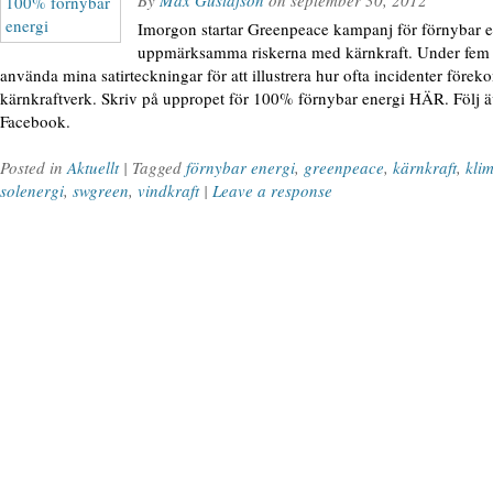
By
Max Gustafson
on
september 30, 2012
Imorgon startar Greenpeace kampanj för förnybar en
uppmärksamma riskerna med kärnkraft. Under fem 
använda mina satirteckningar för att illustrera hur ofta incidenter för
kärnkraftverk. Skriv på uppropet för 100% förnybar energi HÄR. Följ 
Facebook.
Posted in
Aktuellt
| Tagged
förnybar energi
,
greenpeace
,
kärnkraft
,
kli
solenergi
,
swgreen
,
vindkraft
|
Leave a response