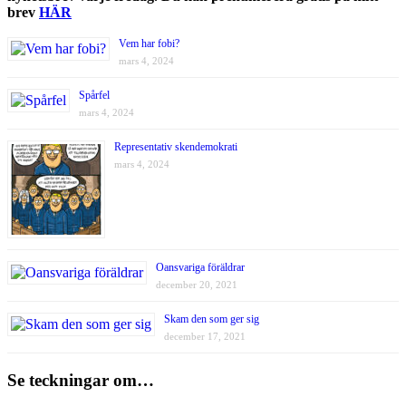
brev
HÄR
Vem har fobi?
mars 4, 2024
Spårfel
mars 4, 2024
Representativ skendemokrati
mars 4, 2024
Oansvariga föräldrar
december 20, 2021
Skam den som ger sig
december 17, 2021
Se teckningar om…