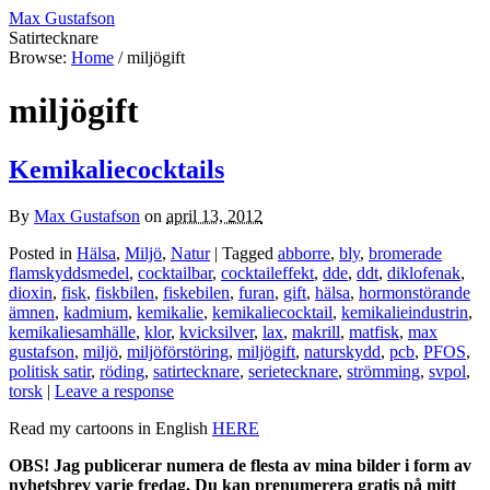
Max Gustafson
Satirtecknare
Browse:
Home
/
miljögift
miljögift
Kemikaliecocktails
By
Max Gustafson
on
april 13, 2012
Posted in
Hälsa
,
Miljö
,
Natur
| Tagged
abborre
,
bly
,
bromerade
flamskyddsmedel
,
cocktailbar
,
cocktaileffekt
,
dde
,
ddt
,
diklofenak
,
dioxin
,
fisk
,
fiskbilen
,
fiskebilen
,
furan
,
gift
,
hälsa
,
hormonstörande
ämnen
,
kadmium
,
kemikalie
,
kemikaliecocktail
,
kemikalieindustrin
,
kemikaliesamhälle
,
klor
,
kvicksilver
,
lax
,
makrill
,
matfisk
,
max
gustafson
,
miljö
,
miljöförstöring
,
miljögift
,
naturskydd
,
pcb
,
PFOS
,
politisk satir
,
röding
,
satirtecknare
,
serietecknare
,
strömming
,
svpol
,
torsk
|
Leave a response
Read my cartoons in English
HERE
OBS! Jag publicerar numera de flesta av mina bilder i form av
nyhetsbrev varje fredag. Du kan prenumerera gratis på mitt