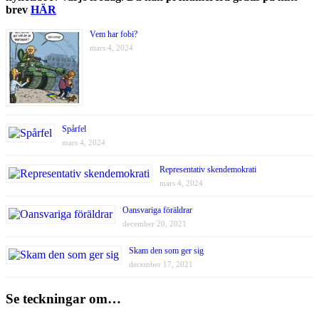
brev
HÄR
Vem har fobi?
mars 4, 2024
Spårfel
mars 4, 2024
Representativ skendemokrati
mars 4, 2024
Oansvariga föräldrar
december 20, 2021
Skam den som ger sig
december 17, 2021
Se teckningar om…