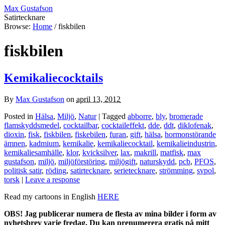
Max Gustafson
Satirtecknare
Browse:
Home
/
fiskbilen
fiskbilen
Kemikaliecocktails
By
Max Gustafson
on
april 13, 2012
Posted in
Hälsa
,
Miljö
,
Natur
| Tagged
abborre
,
bly
,
bromerade
flamskyddsmedel
,
cocktailbar
,
cocktaileffekt
,
dde
,
ddt
,
diklofenak
,
dioxin
,
fisk
,
fiskbilen
,
fiskebilen
,
furan
,
gift
,
hälsa
,
hormonstörande
ämnen
,
kadmium
,
kemikalie
,
kemikaliecocktail
,
kemikalieindustrin
,
kemikaliesamhälle
,
klor
,
kvicksilver
,
lax
,
makrill
,
matfisk
,
max
gustafson
,
miljö
,
miljöförstöring
,
miljögift
,
naturskydd
,
pcb
,
PFOS
,
politisk satir
,
röding
,
satirtecknare
,
serietecknare
,
strömming
,
svpol
,
torsk
|
Leave a response
Read my cartoons in English
HERE
OBS! Jag publicerar numera de flesta av mina bilder i form av
nyhetsbrev varje fredag. Du kan prenumerera gratis på mitt