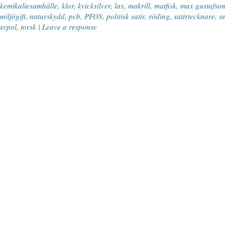
kemikaliesamhälle
,
klor
,
kvicksilver
,
lax
,
makrill
,
matfisk
,
max gustafso
miljögift
,
naturskydd
,
pcb
,
PFOS
,
politisk satir
,
röding
,
satirtecknare
,
s
svpol
,
torsk
|
Leave a response