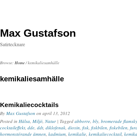
Max Gustafson
Satirtecknare
Browse:
Home
/
kemikaliesamhälle
kemikaliesamhälle
Kemikaliecocktails
By
Max Gustafson
on
april 13, 2012
Posted in
Hälsa
,
Miljö
,
Natur
| Tagged
abborre
,
bly
,
bromerade flamsk
cocktaileffekt
,
dde
,
ddt
,
diklofenak
,
dioxin
,
fisk
,
fiskbilen
,
fiskebilen
,
fur
hormonstörande ämnen
,
kadmium
,
kemikalie
,
kemikaliecocktail
,
kemika