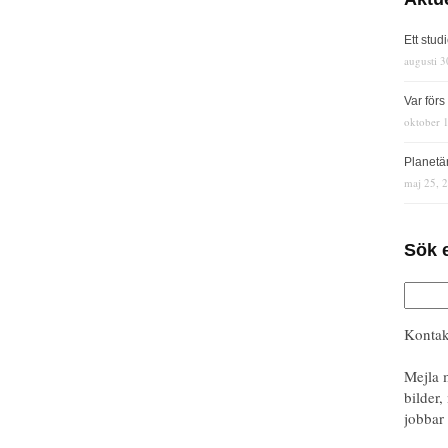
Ett stud
augusti 3
Var för
oktober 
Planetä
maj 25, 
Sök 
Kontak
Mejla 
bilder,
jobbar 