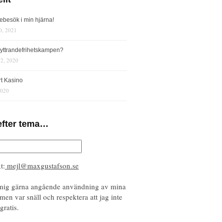
iebesök i min hjärna!
0, 2021
s yttrandefrihetskampen?
12, 2020
rt Kasino
2020
efter tema…
t:
mejl@maxgustafson.se
mig gärna angående användning av mina
 men var snäll och respektera att jag inte
gratis.