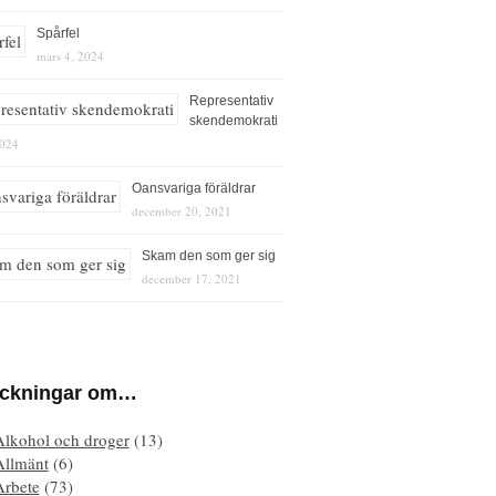
Spårfel
mars 4, 2024
Representativ
skendemokrati
2024
Oansvariga föräldrar
december 20, 2021
Skam den som ger sig
december 17, 2021
eckningar om…
Alkohol och droger
(13)
Allmänt
(6)
Arbete
(73)