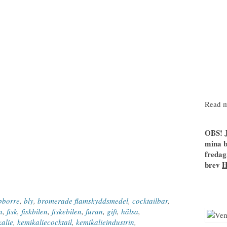
Read m
OBS! J
mina b
fredag
brev
bborre
,
bly
,
bromerade flamskyddsmedel
,
cocktailbar
,
n
,
fisk
,
fiskbilen
,
fiskebilen
,
furan
,
gift
,
hälsa
,
alie
,
kemikaliecocktail
,
kemikalieindustrin
,