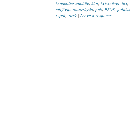
kemikaliesamhälle
,
klor
,
kvicksilver
,
lax
,
miljögift
,
naturskydd
,
pcb
,
PFOS
,
politisk
svpol
,
torsk
|
Leave a response