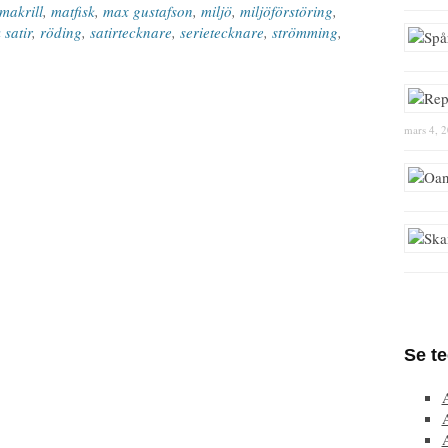
makrill
,
matfisk
,
max gustafson
,
miljö
,
miljöförstöring
,
 satir
,
röding
,
satirtecknare
,
serietecknare
,
strömming
,
mars 4, 
Se t