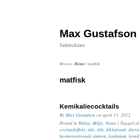
Max Gustafson
Satirtecknare
Browse:
Home
/
matfisk
matfisk
Kemikaliecocktails
By
Max Gustafson
on
april 13, 2012
Posted in
Hälsa
,
Miljö
,
Natur
| Tagged
a
cocktaileffekt
,
dde
,
ddt
,
diklofenak
,
dioxi
hormonstörande ämnen
,
kadmium
,
kemik