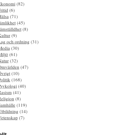
Ekonomi
(82)
ritid
(6)
Hälsa
(71)
ämlikhet
(45)
ämställdhet
(8)
Kultur
(9)
Lag och ordning
(31)
Media
(30)
Miljö
(61)
Natur
(32)
Omvärlden
(47)
Övrigt
(10)
olitik
(168)
Psykologi
(40)
Rasism
(41)
Religion
(8)
Samhälle
(119)
Utbildning
(14)
Vetenskap
(7)
llt