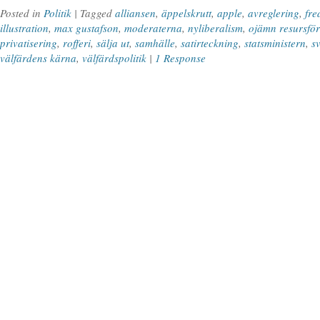
Posted in
Politik
| Tagged
alliansen
,
äppelskrutt
,
apple
,
avreglering
,
fre
illustration
,
max gustafson
,
moderaterna
,
nyliberalism
,
ojämn resursfö
privatisering
,
rofferi
,
sälja ut
,
samhälle
,
satirteckning
,
statsministern
,
s
välfärdens kärna
,
välfärdspolitik
|
1 Response